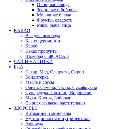
Овощные блюда
Зерновые и бобовые
Молочные блюда
Фрукты, сладости
Мясо, рыба, яйца
КАКАО
Все для шоколада
Какао церемонии
Кэроб
Какао продукты
Шоколад CultCACAO
ЧАИ И НАПИТКИ
ЕДА
Сахар, Мёд, Сладости, Сироп
Кондитерка
Масла и соусы
Орехи, Семена, Пасты, Сухофрукты
Суперфуды, Протеин, Водоросли
Мука, Крупы, Бобовые
Сырная закваска растительная
ЗДОРОВЬЕ
Витамины и минералы
Нутрициология и нутрицевтики
Аюрведа
Фитосборы и целебные растения