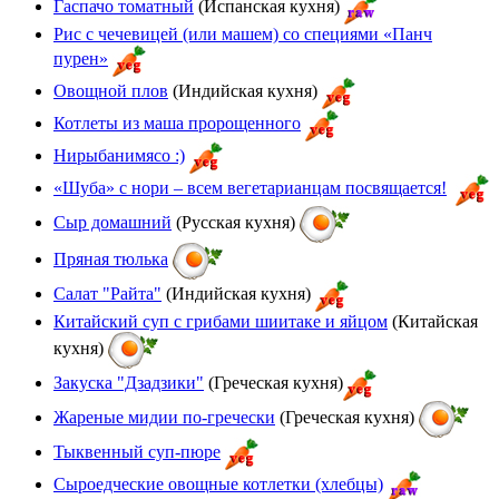
Гаспачо томатный
(Испанская кухня)
Рис с чечевицей (или машем) со специями «Панч
пурен»
Овощной плов
(Индийская кухня)
Котлеты из маша пророщенного
Нирыбанимясо :)
«Шуба» с нори – всем вегетарианцам посвящается!
Сыр домашний
(Русская кухня)
Пряная тюлька
Салат "Райта"
(Индийская кухня)
Китайский суп с грибами шиитаке и яйцом
(Китайская
кухня)
Закуска "Дзадзики"
(Греческая кухня)
Жареные мидии по-гречески
(Греческая кухня)
Тыквенный суп-пюре
Сыроедческие овощные котлетки (хлебцы)