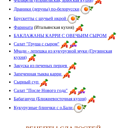
Фалафель (Израильская, арабская кухня)
Драники (деруны) по-белорусски
Брускетты с щучьей икрой
Фарината
(Итальянская кухня)
БАКЛАЖАНЫ КАРРИ С ОВЕЧЬИМ СЫРОМ
Салат "Груша с сыром"
Мчади - лепешка из кукурузной муки (Грузинская
кухня)
Закуска из печеных перцев
Запеченная тыква карри
Сырный суп
Салат "После Нового года"
Бабагануш (Ближневосточная кухня)
Кукурузные блинчки с о.Бали