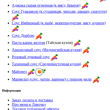
Аджика сырая огненная (к мясу, брынзе)
Соус Гуакамоле (к сухарикам, чипсам, лавашу, спагетти)
Соус Имбирный (к рыбе, морепродуктам, мясу, курице)
Соус Дорблю
Паста карри желтая
(Тайская кухня)
Арахисовый соус (Индонезийская кухня)
Розовый луковый соус
Тахинный соус (Средневосточная кухня)
Майонез
Мармелад (соус, чатни, варенье) с перцом чили
Информация
Заказ, оплата и доставка
Про меня и Лавочку
Договор публичной оферты