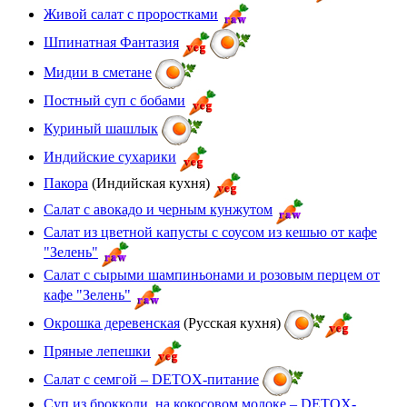
Живой салат с проростками
Шпинатная Фантазия
Мидии в сметане
Постный суп с бобами
Куриный шашлык
Индийские сухарики
Пакора
(Индийская кухня)
Салат с авокадо и черным кунжутом
Салат из цветной капусты с соусом из кешью от кафе
"Зелень"
Салат с сырыми шампиньонами и розовым перцем от
кафе "Зелень"
Окрошка деревенская
(Русская кухня)
Пряные лепешки
Салат с семгой – DETOX-питание
Суп из брокколи на кокосовом молоке – DETOX-