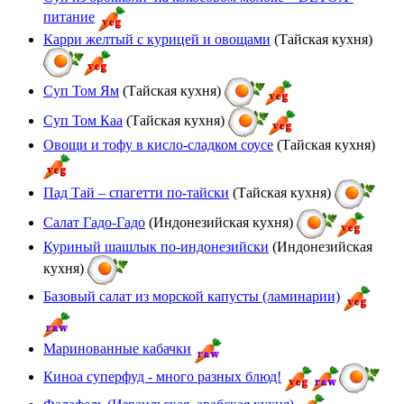
питание
Карри желтый с курицей и овощами
(Тайская кухня)
Суп Том Ям
(Тайская кухня)
Суп Том Каа
(Тайская кухня)
Овощи и тофу в кисло-сладком соусе
(Тайская кухня)
Пад Тай – спагетти по-тайски
(Тайская кухня)
Салат Гадо-Гадо
(Индонезийская кухня)
Куриный шашлык по-индонезийски
(Индонезийская
кухня)
Базовый салат из морской капусты (ламинарии)
Маринованные кабачки
Киноа суперфуд - много разных блюд!