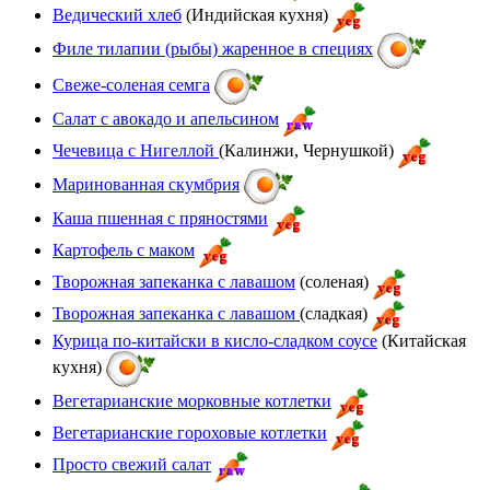
Ведический хлеб
(Индийская кухня)
Филе тилапии (рыбы) жаренное в специях
Свеже-соленая семга
Салат с авокадо и апельсином
Чечевица с Нигеллой
(Калинжи, Чернушкой)
Маринованная скумбрия
Каша пшенная с пряностями
Картофель с маком
Творожная запеканка с лавашом
(соленая)
Творожная запеканка с лавашом
(сладкая)
Курица по-китайски в кисло-сладком соусе
(Китайская
кухня)
Вегетарианские морковные котлетки
Вегетарианские гороховые котлетки
Просто свежий салат