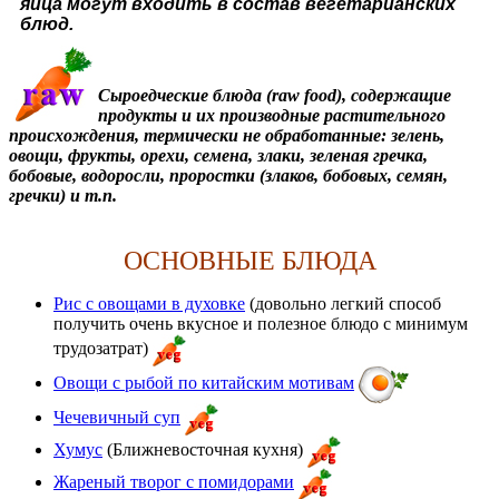
яйца могут входить в состав вегетарианских 
блюд.
Сыроедческие блюда (raw food), содержащие
продукты и их производные растительного
происхождения, термически не обработанные: зелень,
овощи, фрукты, орехи, семена, злаки, зеленая гречка,
бобовые, водоросли, проростки (злаков, бобовых, семян,
гречки) и т.п.
ОСНОВНЫЕ БЛЮДА
Рис с овощами в духовке
(довольно легкий способ
получить очень вкусное и полезное блюдо с минимум
трудозатрат)
Овощи с рыбой по китайским мотивам
Чечевичный суп
Хумус
(Ближневосточная кухня)
Жареный творог с помидорами