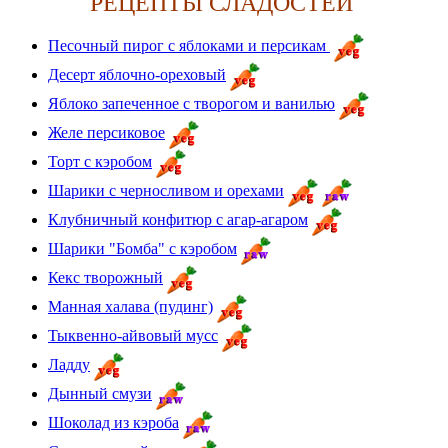
РЕЦЕПТЫ СЛАДОСТЕЙ
Песочный пирог с яблоками и персикам
Десерт яблочно-ореховый
Яблоко запеченное с творогом и ванилью
Желе персиковое
Торт с кэробом
Шарики с черносливом и орехами
Клубничный конфитюр с агар-агаром
Шарики "Бомба" с кэробом
Кекс творожный
Манная халава (пудинг)
Тыквенно-айвовый мусс
Ладду
Дынный смузи
Шоколад из кэроба