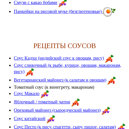
Смузи с какао бобами
Панкейки на рисовой муке (безглютеновые)
РЕЦЕПТЫ СОУСОВ
Соус Кадхи (индийский соус к овощам, рису)
Соус сливочный (к рыбе, курице, овощам, макаронам,
рису)
Вегетарианский майонез (к салатам и овощам)
Томатный соус (к винегрету, макаронам)
Соус Макало
Яблочный / томатный чатни
Ореховый майонез (сыроедческий майонез)
Соус китайский
Соус Песто (к рису, спагетти, сыру, пицце, салатам)