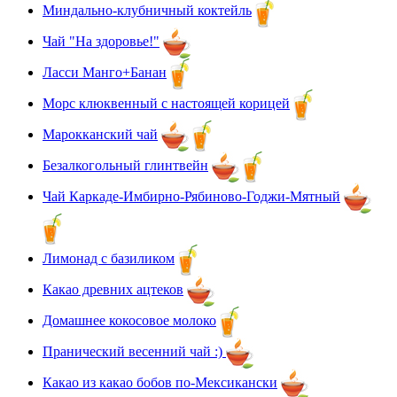
Миндально-клубничный коктейль
Чай "На здоровье!"
Ласси Манго+Банан
Морс клюквенный с настоящей корицей
Марокканский чай
Безалкогольный глинтвейн
Чай Каркаде-Имбирно-Рябиново-Годжи-Мятный
Лимонад с базиликом
Какао древних ацтеков
Домашнее кокосовое молоко
Пранический весенний чай :)
Какао из какао бобов по-Мексикански