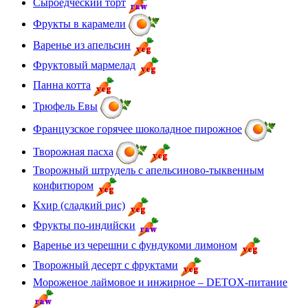
Сыроедческий торт
Фрукты в карамели
Варенье из апельсин
Фруктовый мармелад
Панна котта
Трюфель Евы
Французское горячее шоколадное пирожное
Творожная пасха
Творожный штрудель с апельсиново-тыквенным
конфитюром
Кхир (сладкий рис)
Фрукты по-индийски
Варенье из черешни с фундукоми лимоном
Творожный десерт с фруктами
Мороженое лаймовое и инжирное – DETOX-питание