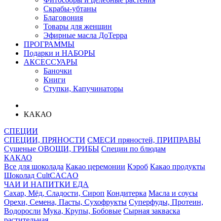
Скрабы-убтаны
Благовония
Товары для женщин
Эфирные масла ДоТерра
ПРОГРАММЫ
Подарки и НАБОРЫ
АКСЕССУАРЫ
Баночки
Книги
Ступки, Капучинаторы
КАКАО
СПЕЦИИ
СПЕЦИИ, ПРЯНОСТИ
СМЕСИ пряностей, ПРИПРАВЫ
Сушеные ОВОЩИ, ГРИБЫ
Специи по блюдам
КАКАО
Все для шоколада
Какао церемонии
Кэроб
Какао продукты
Шоколад CultCACAO
ЧАИ И НАПИТКИ
ЕДА
Сахар, Мёд, Сладости, Сироп
Кондитерка
Масла и соусы
Орехи, Семена, Пасты, Сухофрукты
Суперфуды, Протеин,
Водоросли
Мука, Крупы, Бобовые
Сырная закваска
растительная