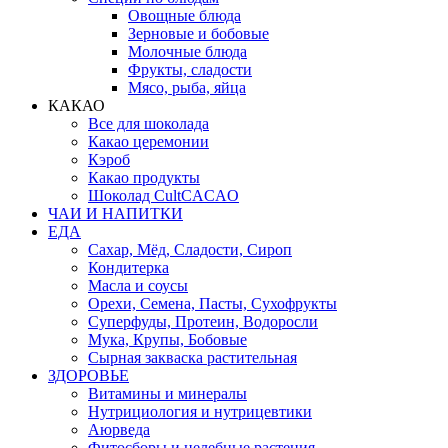
Овощные блюда
Зерновые и бобовые
Молочные блюда
Фрукты, сладости
Мясо, рыба, яйца
КАКАО
Все для шоколада
Какао церемонии
Кэроб
Какао продукты
Шоколад CultCACAO
ЧАИ И НАПИТКИ
ЕДА
Сахар, Мёд, Сладости, Сироп
Кондитерка
Масла и соусы
Орехи, Семена, Пасты, Сухофрукты
Суперфуды, Протеин, Водоросли
Мука, Крупы, Бобовые
Сырная закваска растительная
ЗДОРОВЬЕ
Витамины и минералы
Нутрициология и нутрицевтики
Аюрведа
Фитосборы и целебные растения