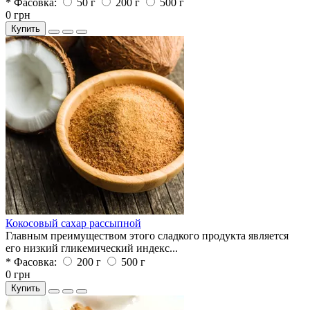
* Фасовка:
50 г
200 г
500 г
0 грн
Купить
Кокосовый сахар рассыпной
Главным преимуществом этого сладкого продукта является
его низкий гликемический индекс...
* Фасовка:
200 г
500 г
0 грн
Купить