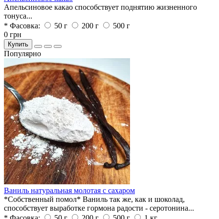
Апельсиновое какао способствует поднятию жизненного
тонуса...
* Фасовка:
50 г
200 г
500 г
0 грн
Купить
Популярно
Ваниль натуральная молотая с сахаром
*Собственный помол* Ваниль так же, как и шоколад,
способствует выработке гормона радости - серотонина...
* Фасовка:
50 г
200 г
500 г
1 кг