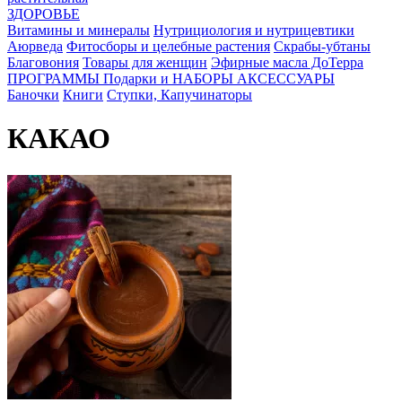
ЗДОРОВЬЕ
Витамины и минералы
Нутрициология и нутрицевтики
Аюрведа
Фитосборы и целебные растения
Скрабы-убтаны
Благовония
Товары для женщин
Эфирные масла ДоТерра
ПРОГРАММЫ
Подарки и НАБОРЫ
АКСЕССУАРЫ
Баночки
Книги
Ступки, Капучинаторы
КАКАО