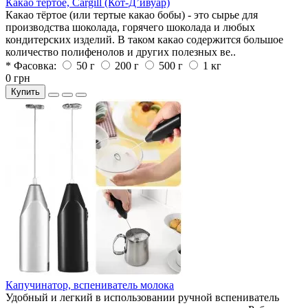
Какао тертое, Cargill (Кот-Дʼивуар)
Какао тёртое (или тертые какао бобы) - это сырье для
производства шоколада, горячего шоколада и любых
кондитерских изделий. В таком какао содержится большое
количество полифенолов и других полезных ве..
* Фасовка:
50 г
200 г
500 г
1 кг
0 грн
Купить
Капучинатор, вспениватель молока
Удобный и легкий в использовании ручной вспениватель