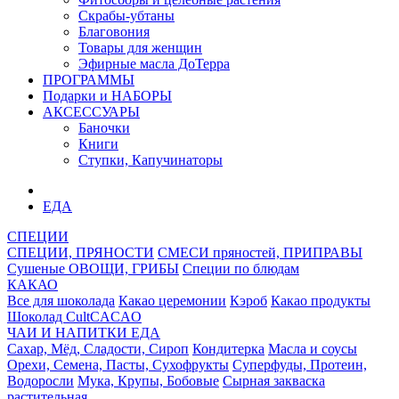
Скрабы-убтаны
Благовония
Товары для женщин
Эфирные масла ДоТерра
ПРОГРАММЫ
Подарки и НАБОРЫ
АКСЕССУАРЫ
Баночки
Книги
Ступки, Капучинаторы
ЕДА
СПЕЦИИ
СПЕЦИИ, ПРЯНОСТИ
СМЕСИ пряностей, ПРИПРАВЫ
Сушеные ОВОЩИ, ГРИБЫ
Специи по блюдам
КАКАО
Все для шоколада
Какао церемонии
Кэроб
Какао продукты
Шоколад CultCACAO
ЧАИ И НАПИТКИ
ЕДА
Сахар, Мёд, Сладости, Сироп
Кондитерка
Масла и соусы
Орехи, Семена, Пасты, Сухофрукты
Суперфуды, Протеин,
Водоросли
Мука, Крупы, Бобовые
Сырная закваска
растительная