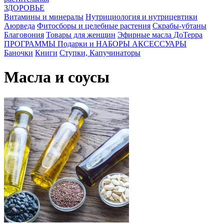
ЗДОРОВЬЕ
Витамины и минералы
Нутрициология и нутрицевтики
Аюрведа
Фитосборы и целебные растения
Скрабы-убтаны
Благовония
Товары для женщин
Эфирные масла ДоТерра
ПРОГРАММЫ
Подарки и НАБОРЫ
АКСЕССУАРЫ
Баночки
Книги
Ступки, Капучинаторы
Масла и соусы