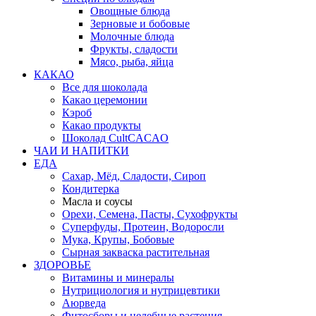
Овощные блюда
Зерновые и бобовые
Молочные блюда
Фрукты, сладости
Мясо, рыба, яйца
КАКАО
Все для шоколада
Какао церемонии
Кэроб
Какао продукты
Шоколад CultCACAO
ЧАИ И НАПИТКИ
ЕДА
Сахар, Мёд, Сладости, Сироп
Кондитерка
Масла и соусы
Орехи, Семена, Пасты, Сухофрукты
Суперфуды, Протеин, Водоросли
Мука, Крупы, Бобовые
Сырная закваска растительная
ЗДОРОВЬЕ
Витамины и минералы
Нутрициология и нутрицевтики
Аюрведа
Фитосборы и целебные растения