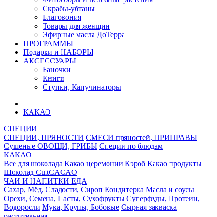
Скрабы-убтаны
Благовония
Товары для женщин
Эфирные масла ДоТерра
ПРОГРАММЫ
Подарки и НАБОРЫ
АКСЕССУАРЫ
Баночки
Книги
Ступки, Капучинаторы
КАКАО
СПЕЦИИ
СПЕЦИИ, ПРЯНОСТИ
СМЕСИ пряностей, ПРИПРАВЫ
Сушеные ОВОЩИ, ГРИБЫ
Специи по блюдам
КАКАО
Все для шоколада
Какао церемонии
Кэроб
Какао продукты
Шоколад CultCACAO
ЧАИ И НАПИТКИ
ЕДА
Сахар, Мёд, Сладости, Сироп
Кондитерка
Масла и соусы
Орехи, Семена, Пасты, Сухофрукты
Суперфуды, Протеин,
Водоросли
Мука, Крупы, Бобовые
Сырная закваска
растительная