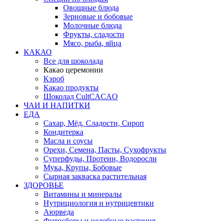
Овощные блюда
Зерновые и бобовые
Молочные блюда
Фрукты, сладости
Мясо, рыба, яйца
КАКАО
Все для шоколада
Какао церемонии
Кэроб
Какао продукты
Шоколад CultCACAO
ЧАИ И НАПИТКИ
ЕДА
Сахар, Мёд, Сладости, Сироп
Кондитерка
Масла и соусы
Орехи, Семена, Пасты, Сухофрукты
Суперфуды, Протеин, Водоросли
Мука, Крупы, Бобовые
Сырная закваска растительная
ЗДОРОВЬЕ
Витамины и минералы
Нутрициология и нутрицевтики
Аюрведа
Фитосборы и целебные растения