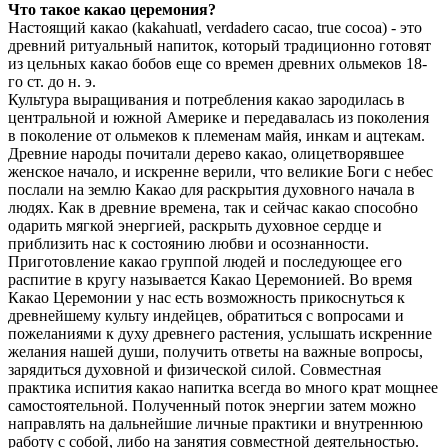
Что такое какао церемония?
Настоящий какао (kakahuatl, verdadero cacao, true cocoa) - это
древний ритуальный напиток, который традиционно готовят
из цельных какао бобов еще со времен древних ольмеков 18-
го ст. до н. э.
Культура выращивания и потребления какао зародилась в
центральной и южной Америке и передавалась из поколения
в поколение от ольмеков к племенам майя, инкам и ацтекам.
Древние народы почитали дерево какао, олицетворявшее
женское начало, и искренне верили, что великие Боги с небес
послали на землю Какао для раскрытия духовного начала в
людях. Как в древние времена, так и сейчас какао способно
одарить мягкой энергией, раскрыть духовное сердце и
приблизить нас к состоянию любви и осознанности.
Приготовление какао группой людей и последующее его
распитие в кругу называется Какао Церемонией. Во время
Какао Церемонии у нас есть возможность прикоснуться к
древнейшему культу индейцев, обратиться с вопросами и
пожеланиями к духу древнего растения, услышать искренние
желания нашей души, получить ответы на важные вопросы,
зарядиться духовной и физической силой. Совместная
практика испития какао напитка всегда во много крат мощнее
самостоятельной. Полученный поток энергии затем можно
направлять на дальнейшие личные практики и внутреннюю
работу с собой, либо на занятия совместной деятельностью.