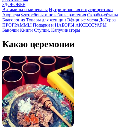
ЗДОРОВЬЕ
Витамины и минералы
Нутрициология и нутрицевтики
Аюрведа
Фитосборы и целебные растения
Скрабы-убтаны
Благовония
Товары для женщин
Эфирные масла ДоТерра
ПРОГРАММЫ
Подарки и НАБОРЫ
АКСЕССУАРЫ
Баночки
Книги
Ступки, Капучинаторы
Какао церемонии