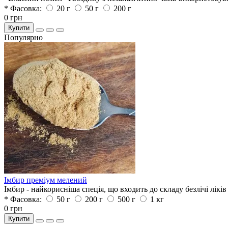
* Фасовка:
20 г
50 г
200 г
0 грн
Купити
Популярно
Імбир преміум мелений
Імбир - найкорисніша спеція, що входить до складу безлічі лікі
* Фасовка:
50 г
200 г
500 г
1 кг
0 грн
Купити