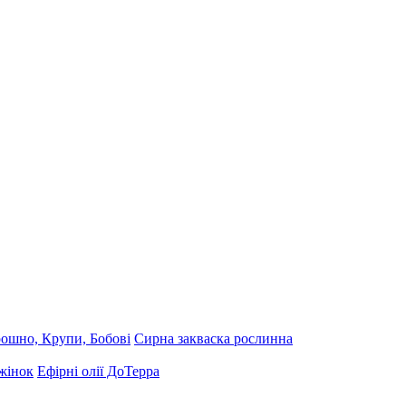
ошно, Крупи, Бобові
Сирна закваска рослинна
жінок
Ефірні олії ДоТерра