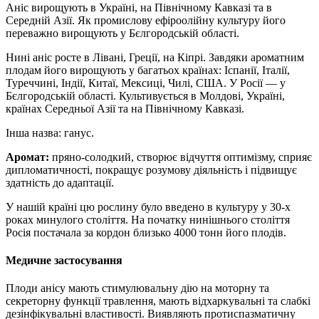
Аніс вирощують в Україні, на Північному Кавказі та в
Середній Азії. Як промислову ефіроолійну культуру його
переважно вирощують у Бєлгородській області.
Нині аніс росте в Лівані, Греції, на Кіпрі. Завдяки ароматним
плодам його вирощують у багатьох країнах: Іспанії, Італії,
Туреччині, Індії, Китаї, Мексиці, Чилі, США. У Росії — у
Бєлгородській області. Культивується в Молдові, Україні,
країнах Середньої Азії та на Північному Кавказі.
Інша назва: ганус.
Аромат:
пряно-солодкий, створює відчуття оптимізму, сприяє
дипломатичності, покращує розумову діяльність і підвищує
здатність до адаптації.
У нашій країні цю рослину було введено в культуру у 30-х
роках минулого століття. На початку нинішнього століття
Росія постачала за кордон близько 4000 тонн його плодів.
Медичне застосування
Плоди анісу мають стимулювальну дію на моторну та
секреторну функції травлення, мають відхаркувальні та слабкі
дезінфікувальні властивості. Виявляють протиспазматичну