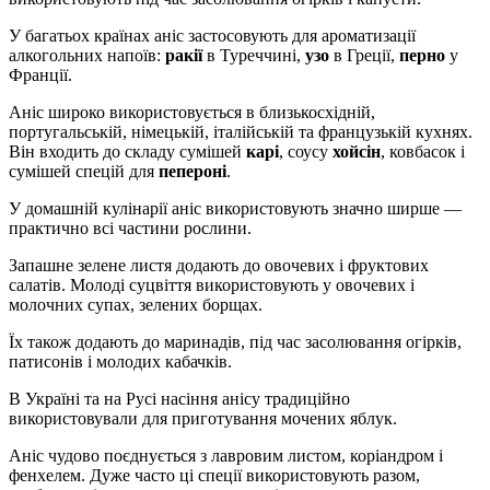
У багатьох країнах аніс застосовують для ароматизації
алкогольних напоїв:
ракії
в Туреччині,
узо
в Греції,
перно
у
Франції.
Аніс широко використовується в близькосхідній,
португальській, німецькій, італійській та французькій кухнях.
Він входить до складу сумішей
карі
, соусу
хойсін
, ковбасок і
сумішей спецій для
пепероні
.
У домашній кулінарії аніс використовують значно ширше —
практично всі частини рослини.
Запашне зелене листя додають до овочевих і фруктових
салатів. Молоді суцвіття використовують у овочевих і
молочних супах, зелених борщах.
Їх також додають до маринадів, під час засолювання огірків,
патисонів і молодих кабачків.
В Україні та на Русі насіння анісу традиційно
використовували для приготування мочених яблук.
Аніс чудово поєднується з лавровим листом, коріандром і
фенхелем. Дуже часто ці спеції використовують разом,