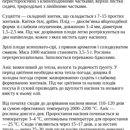
перисторозсічені з клиноподібними частками; верхні листки
сидячі, трироздільні з лінійними частками.
Суцвіття — складний зонтик, що складається з 7–15 простих
зонтиків. Квітки білі, дрібні. Плід — двосім’янка яйцеподібної
форми зі слабким опушенням, довжиною 3–4 мм, діаметром
1,5–2,5 мм. Під час дозрівання плоди легко розтріскуються на
два напівплоди, кожен з яких містить одну насінину.
Зрілі плоди зеленувато-сірі, з пряним ароматом і солодкуватим
смаком. Маса 1000 насінин становить 3,5–5 г. Рослина
перехреснозапильна. Запилюється переважно бджолами.
Аніс вимогливий до тепла, вологи та родючості ґрунту. У
період цвітіння необхідна ясна тепла погода; дощова й
холодна погода сприяє захворюванню суцвіть і слабкому
формуванню зонтиків. Під час цвітіння та наливу плодів
посуха й суховії призводять до щуплості насіння та низького
вмісту в ньому олії.
Від початку сходів до дозрівання насіння минає 110–120 днів
за сумою ефективних температур 2000–2200 °С. Аніс —
рослина довгого дня. Проростання насіння починається за
температури 3–4 °С, оптимальна температура для проростання
— 25 °С. Сходи з’являються через 15–17 днів, а за нестачі
тепла — через 25–30 днів після посіву (витримують невеликі