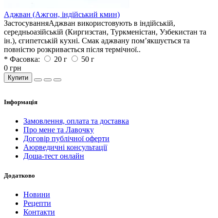
Аджван (Ажгон, індійський кмин)
ЗастосуванняАджван використовують в індійській,
середньоазійській (Киргизстан, Туркменістан, Узбекистан та
ін.), єгипетській кухні. Смак аджвану пом’якшується та
повністю розкривається після термічної..
* Фасовка:
20 г
50 г
0 грн
Купити
Iнформація
Замовлення, оплата та доставка
Про мене та Лавочку
Договір публічної оферти
Аюрведичні консультації
Доша-тест онлайн
Додатково
Новини
Рецепти
Контакти