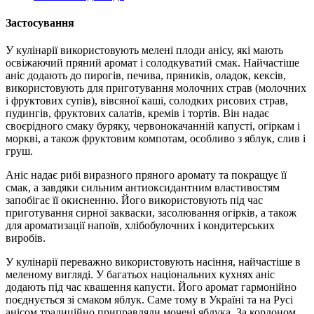
Застосування
У кулінарії використовують мелені плоди анісу, які мають
освіжаючий пряний аромат і солодкуватий смак. Найчастіше
аніс додають до пирогів, печива, пряників, оладок, кексів,
використовують для приготування молочних страв (молочних
і фруктових супів), вівсяної каші, солодких рисових страв,
пудингів, фруктових салатів, кремів і тортів. Він надає
своєрідного смаку буряку, червонокачанній капусті, огіркам і
моркві, а також фруктовим компотам, особливо з яблук, слив і
груш.
Аніс надає рибі виразного пряного аромату та покращує її
смак, а завдяки сильним антиоксидантним властивостям
запобігає її окисненню. Його використовують під час
приготування сирної закваски, засолювання огірків, а також
для ароматизації напоїв, хлібобулочних і кондитерських
виробів.
У кулінарії переважно використовують насіння, найчастіше в
меленому вигляді. У багатьох національних кухнях аніс
додають під час квашення капусти. Його аромат гармонійно
поєднується зі смаком яблук. Саме тому в Україні та на Русі
анісом традиційно приправляли мочені яблука. За кордоном