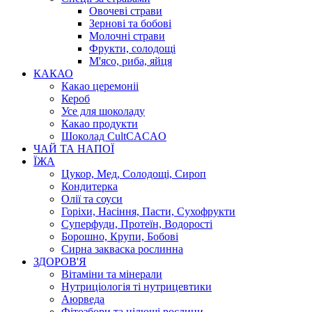
Овочеві страви
Зернові та бобові
Молочні страви
Фрукти, солодощі
М'ясо, риба, яйця
КАКАО
Какао церемоніі
Кероб
Усе для шоколаду
Какао продукти
Шоколад CultCACAO
ЧАЙ ТА НАПОЇ
ЇЖА
Цукор, Мед, Солодощі, Сироп
Кондитерка
Олії та соуси
Горіхи, Насіння, Пасти, Сухофрукти
Суперфуди, Протеїн, Водорості
Борошно, Крупи, Бобові
Сирна закваска рослинна
ЗДОРОВ'Я
Вітаміни та мінерали
Нутриціологія ті нутрицевтики
Аюрведа
Фітозбори та цілющі рослини