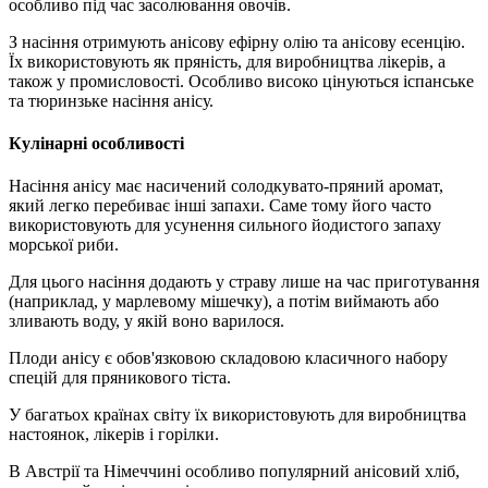
особливо під час засолювання овочів.
З насіння отримують анісову ефірну олію та анісову есенцію.
Їх використовують як пряність, для виробництва лікерів, а
також у промисловості. Особливо високо цінуються іспанське
та тюринзьке насіння анісу.
Кулінарні особливості
Насіння анісу має насичений солодкувато-пряний аромат,
який легко перебиває інші запахи. Саме тому його часто
використовують для усунення сильного йодистого запаху
морської риби.
Для цього насіння додають у страву лише на час приготування
(наприклад, у марлевому мішечку), а потім виймають або
зливають воду, у якій воно варилося.
Плоди анісу є обов'язковою складовою класичного набору
спецій для пряникового тіста.
У багатьох країнах світу їх використовують для виробництва
настоянок, лікерів і горілки.
В Австрії та Німеччині особливо популярний анісовий хліб,