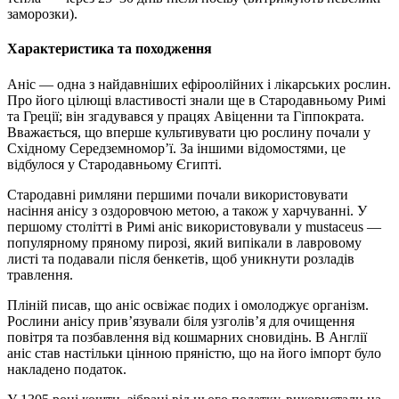
заморозки).
Характеристика та походження
Аніс — одна з найдавніших ефіроолійних і лікарських рослин.
Про його цілющі властивості знали ще в Стародавньому Римі
та Греції; він згадувався у працях Авіценни та Гіппократа.
Вважається, що вперше культивувати цю рослину почали у
Східному Середземномор’ї. За іншими відомостями, це
відбулося у Стародавньому Єгипті.
Стародавні римляни першими почали використовувати
насіння анісу з оздоровчою метою, а також у харчуванні. У
першому столітті в Римі аніс використовували у mustaceus —
популярному пряному пирозі, який випікали в лавровому
листі та подавали після бенкетів, щоб уникнути розладів
травлення.
Пліній писав, що аніс освіжає подих і омолоджує організм.
Рослини анісу прив’язували біля узголів’я для очищення
повітря та позбавлення від кошмарних сновидінь. В Англії
аніс став настільки цінною пряністю, що на його імпорт було
накладено податок.