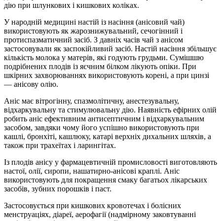
дію при шлункових і кишкових коліках.
У народній медицині настій із насіння (анісовий чай)
використовують як жарознижувальний, сечогінний і
протиспазматичний засіб. З давніх часів чай з анісом
застосовували як заспокійливий засіб. Настій насіння збільшує
кількість молока у матерів, які годують грудьми. Сумішшю
подрібнених плодів із яєчним білком лікують опіки. При
шкірних захворюваннях використовують корені, а при цинзі
— анісову олію.
Аніс має вітрогінну, спазмолітичну, анестезувальну,
відхаркувальну та стимулювальну дію. Наявність ефірних олій
робить аніс ефективним антисептичним і відхаркувальним
засобом, завдяки чому його успішно використовують при
кашлі, бронхіті, кашлюку, катарі верхніх дихальних шляхів, а
також при трахеїтах і ларингітах.
Із плодів анісу у фармацевтичній промисловості виготовляють
настої, олії, сиропи, нашатирно-анісові краплі. Аніс
використовують для покращення смаку багатьох лікарських
засобів, зубних порошків і паст.
Застосовується при кишкових кровотечах і болісних
менструаціях, діареї, аерофагії (надмірному заковтуванні