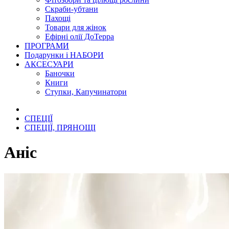
Скраби-убтани
Пахощі
Товари для жінок
Ефірні олії ДоТерра
ПРОГРАМИ
Подарунки і НАБОРИ
АКСЕСУАРИ
Баночки
Книги
Ступки, Капучинатори
СПЕЦІЇ
СПЕЦІЇ, ПРЯНОЩІ
Аніс