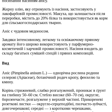
посипаний насінням анісу.
Жирну олію, яку отримують із насіння, застосовують у
лакофарбовій промисловості. Макуха, що залишається після
переробки, містить до 20% білка та використовується як корм
для сільськогосподарських тварин.
Аніс є чудовим медоносом.
Завдяки інтенсивному, легкому та освіжаючому пряному
аромату його широко використовують у парфумерно-
косметичній і харчовій промисловості. Насіння входить до
складу багатьох сумішей спецій і пряних композицій.
Вид
Аніс (Pimpinella anisum L.) — однорічна рослина родини
селерові (Apiaceae), ботанічний родич кропу, фенхелю та
кмину.
Корінь стрижневий, слабко розгалужений, проникає в ґрунт
на глибину 50–60 см. Стебло високе (60–70 см), округле,
борозенчасте, розгалужене у верхній частині. Прикореневі
розеткові листки — округло-серцеподібні, пилчасто-зубчасті,
довгочерешкові; середні — з короткими черешками,