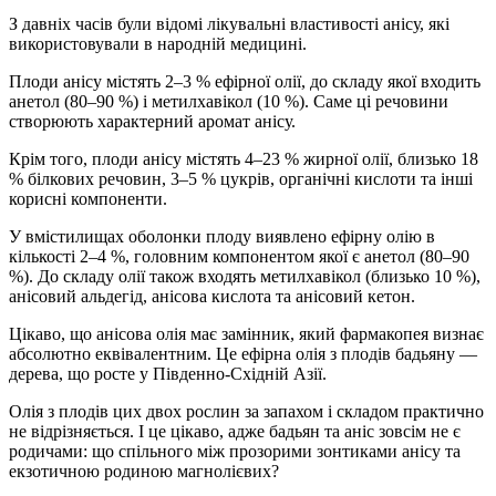
З давніх часів були відомі лікувальні властивості анісу, які
використовували в народній медицині.
Плоди анісу містять 2–3 % ефірної олії, до складу якої входить
анетол (80–90 %) і метилхавікол (10 %). Саме ці речовини
створюють характерний аромат анісу.
Крім того, плоди анісу містять 4–23 % жирної олії, близько 18
% білкових речовин, 3–5 % цукрів, органічні кислоти та інші
корисні компоненти.
У вмістилищах оболонки плоду виявлено ефірну олію в
кількості 2–4 %, головним компонентом якої є анетол (80–90
%). До складу олії також входять метилхавікол (близько 10 %),
анісовий альдегід, анісова кислота та анісовий кетон.
Цікаво, що анісова олія має замінник, який фармакопея визнає
абсолютно еквівалентним. Це ефірна олія з плодів бадьяну —
дерева, що росте у Південно-Східній Азії.
Олія з плодів цих двох рослин за запахом і складом практично
не відрізняється. І це цікаво, адже бадьян та аніс зовсім не є
родичами: що спільного між прозорими зонтиками анісу та
екзотичною родиною магнолієвих?