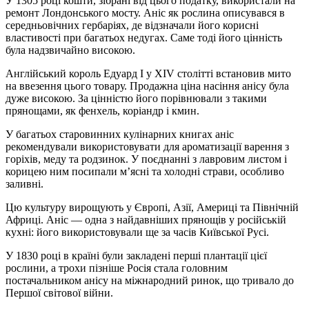
У 1305 році кошти, зібрані від цього податку, використали на
ремонт Лондонського мосту. Аніс як рослина описувався в
середньовічних гербаріях, де відзначали його корисні
властивості при багатьох недугах. Саме тоді його цінність
була надзвичайно високою.
Англійський король Едуард I у XIV столітті встановив мито
на ввезення цього товару. Продажна ціна насіння анісу була
дуже високою. За цінністю його порівнювали з такими
прянощами, як фенхель, коріандр і кмин.
У багатьох старовинних кулінарних книгах аніс
рекомендували використовувати для ароматизації варення з
горіхів, меду та родзинок. У поєднанні з лавровим листом і
корицею ним посипали м’ясні та холодні страви, особливо
заливні.
Цю культуру вирощують у Європі, Азії, Америці та Північній
Африці. Аніс — одна з найдавніших прянощів у російській
кухні: його використовували ще за часів Київської Русі.
У 1830 році в країні були закладені перші плантації цієї
рослини, а трохи пізніше Росія стала головним
постачальником анісу на міжнародний ринок, що тривало до
Першої світової війни.