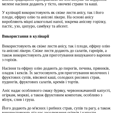
мелене насіння додають у тісто, овочеві страви та каші.
У кулінарії використовують як свіже листя анісу, так і його
плоди, ефірну олію та анісові лікери. На основі анісу
виробляють міцні алкогольні напої, зокрема анісову горілку,
пастіс, узо, ципуро, самбуку та абсент.
Використання в кулінарії
Використовують як свіже листя анісу, так і плоди, ефірну олію
та анісові лікери. Свіже листя додають до салатів, гарнірів, а
також використовують для приготування вишуканого варення
з горіхів.
Насіння та ефірну олію додають до пирогів, печива, пряників,
оладок і кексів. Їх застосовують для приготування молочних і
фруктових супів, вівсяної каші, солодких рисових страв,
пудингів, фруктових салатів, кремів і тортів.
Аніс надає особливого смаку буряку, червонокачанній капусті,
огіркам, моркві, а також фруктовим компотам, особливо з
яблук, слив і груш.
Його додають до м'ясних і рибних страв, супів та рагу, а також
використовують під час засолювання огірків і капусти.