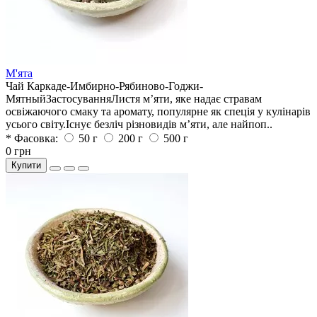
М'ята
Чай Каркаде-Имбирно-Рябиново-Годжи-
МятныйЗастосуванняЛистя м’яти, яке надає стравам
освіжаючого смаку та аромату, популярне як спеція у кулінарів
усього світу.Існує безліч різновидів м’яти, але найпоп..
* Фасовка:
50 г
200 г
500 г
0 грн
Купити