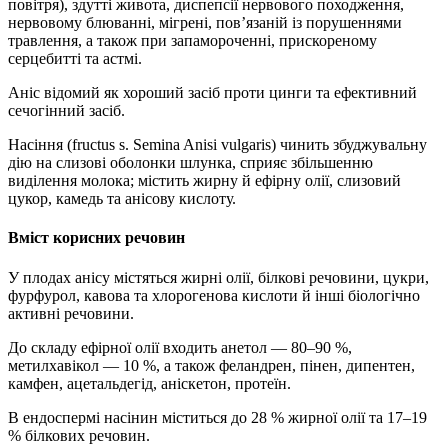
повітря), здутті живота, диспепсії нервового походження,
нервовому блюванні, мігрені, пов’язаній із порушеннями
травлення, а також при запамороченні, прискореному
серцебитті та астмі.
Аніс відомий як хороший засіб проти цинги та ефективний
сечогінний засіб.
Насіння (fructus s. Semina Anisi vulgaris) чинить збуджувальну
дію на слизові оболонки шлунка, сприяє збільшенню
виділення молока; містить жирну й ефірну олії, слизовий
цукор, камедь та анісову кислоту.
Вміст корисних речовин
У плодах анісу містяться жирні олії, білкові речовини, цукри,
фурфурол, кавова та хлорогенова кислоти й інші біологічно
активні речовини.
До складу ефірної олії входить анетол — 80–90 %,
метилхавікол — 10 %, а також феландрен, пінен, дипентен,
камфен, ацетальдегід, аніскетон, протеїн.
В ендоспермі насінин міститься до 28 % жирної олії та 17–19
% білкових речовин.