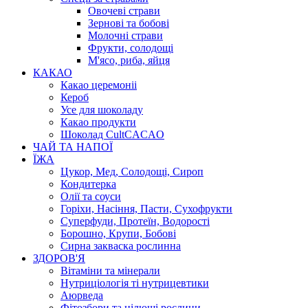
Овочеві страви
Зернові та бобові
Молочні страви
Фрукти, солодощі
М'ясо, риба, яйця
КАКАО
Какао церемоніі
Кероб
Усе для шоколаду
Какао продукти
Шоколад CultCACAO
ЧАЙ ТА НАПОЇ
ЇЖА
Цукор, Мед, Солодощі, Сироп
Кондитерка
Олії та соуси
Горіхи, Насіння, Пасти, Сухофрукти
Суперфуди, Протеїн, Водорості
Борошно, Крупи, Бобові
Сирна закваска рослинна
ЗДОРОВ'Я
Вітаміни та мінерали
Нутриціологія ті нутрицевтики
Аюрведа
Фітозбори та цілющі рослини