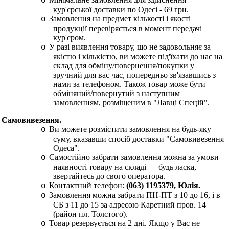
o
кур'єрської доставки по Одесі - 69 грн.
Замовлення на предмет кількості і якості
o
продукції перевіряється в момент передачі
кур'єром.
У разі виявлення товару, що не задовольняє за
o
якістю і кількістю, ви можете під'їхати до нас на
склад для обміну/повернення/покупки у
зручний для вас час, попередньо зв'язавшись з
нами за телефоном. Також товар може бути
обміняний/повернутий з наступним
замовленням, розміщеним в "Лавці Спецій".
Самовивезення.
Ви можете розмістити замовлення на будь-яку
o
суму, вказавши спосіб доставки "Самовивезення
Одеса".
Самостійно забрати замовлення можна за умови
o
наявності товару на складі — будь ласка,
звертайтесь до свого оператора.
Контактний телефон:
(063) 1195379, Юлія.
o
Замовлення можна забрати ПН-ПТ з 10 до 16, і в
o
СБ з 11 до 15 за адресою Каретний пров. 14
(район пл. Толстого).
Товар резервується на 2 дні. Якщо у Вас не
o