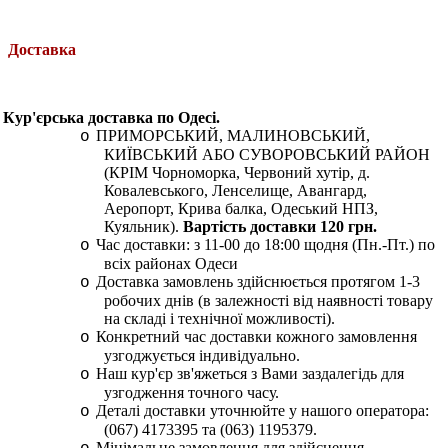
Доставка
Кур'єрська доставка по Одесі.
ПРИМОРСЬКИЙ, МАЛИНОВСЬКИЙ,
o
КИЇВСЬКИЙ АБО СУВОРОВСЬКИЙ РАЙОН
(КРІМ Чорноморка, Червоний хутір, д.
Ковалевського, Ленселище, Авангард,
Аеропорт, Крива балка, Одеський НПЗ,
Куяльник).
Вартість доставки 120 грн.
Час доставки: з 11-00 до 18:00 щодня (Пн.-Пт.) по
o
всіх районах Одеси
Доставка замовлень здійснюється протягом 1-3
o
робочих днів (в залежності від наявності товару
на складі і технічної можливості).
Конкретний час доставки кожного замовлення
o
узгоджується індивідуально.
Наш кур'єр зв'яжеться з Вами заздалегідь для
o
узгодження точного часу.
Деталі доставки уточнюйте у нашого оператора:
o
(067) 4173395 та (063) 1195379.
Мінімальне замовлення для здійснення