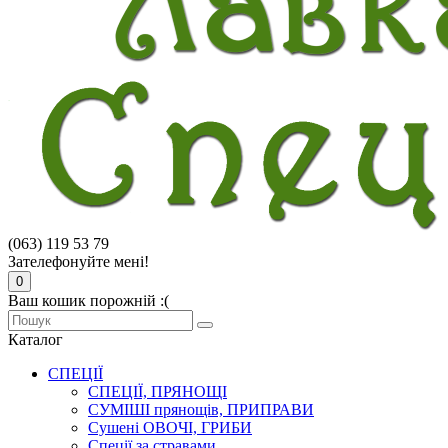
(063) 119 53 79
Зателефонуйте мені!
0
Ваш кошик порожній :(
Каталог
СПЕЦІЇ
СПЕЦІЇ, ПРЯНОЩІ
СУМІШІ прянощів, ПРИПРАВИ
Сушені ОВОЧІ, ГРИБИ
Спеції за стравами