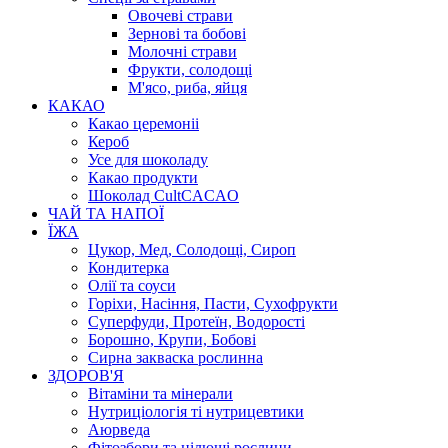
Овочеві страви
Зернові та бобові
Молочні страви
Фрукти, солодощі
М'ясо, риба, яйця
КАКАО
Какао церемоніі
Кероб
Усе для шоколаду
Какао продукти
Шоколад CultCACAO
ЧАЙ ТА НАПОЇ
ЇЖА
Цукор, Мед, Солодощі, Сироп
Кондитерка
Олії та соуси
Горіхи, Насіння, Пасти, Сухофрукти
Суперфуди, Протеїн, Водорості
Борошно, Крупи, Бобові
Сирна закваска рослинна
ЗДОРОВ'Я
Вітаміни та мінерали
Нутриціологія ті нутрицевтики
Аюрведа
Фітозбори та цілющі рослини