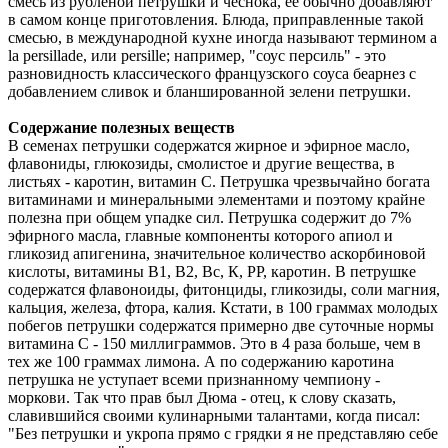
смесь из рубленой петрушки и чеснока, ее обычно добавляют
в самом конце приготовления. Блюда, приправленные такой
смесью, в международной кухне иногда называют термином а
lа рersillade, или реrsille; например, "соус персиль" - это
разновидность классического французского соуса беарнез с
добавлением сливок и бланшированной зелени петрушки.
Содержание полезных веществ
В семенах петрушки содержатся жирное и эфирное масло,
флавониды, глюкозиды, смолистое и другие вещества, в
листьях - каротин, витамин С. Петрушка чрезвычайно богата
витаминами и минеральными элементами и поэтому крайне
полезна при общем упадке сил. Петрушка содержит до 7%
эфирного масла, главные компоненты которого апиол и
гликозид апигенина, значительное количество аскорбиновой
кислоты, витамины В1, В2, Вс, К, РР, каротин. В петрушке
содержатся флавоноиды, фитонциды, гликозиды, соли магния,
кальция, железа, фтора, калия. Кстати, в 100 граммах молодых
побегов петрушки содержатся примерно две суточные нормы
витамина С - 150 миллиграммов. Это в 4 раза больше, чем в
тех же 100 граммах лимона. А по содержанию каротина
петрушка не уступает всеми признанному чемпиону -
моркови. Так что прав был Дюма - отец, к слову сказать,
славившийся своими кулинарными талантами, когда писал:
"Без петрушки и укропа прямо с грядки я не представляю себе