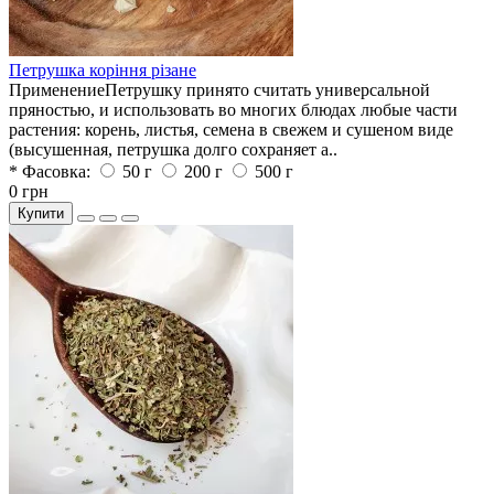
Петрушка коріння різане
ПрименениеПетрушку принято считать универсальной
пряностью, и использовать во многих блюдах любые части
растения: корень, листья, семена в свежем и сушеном виде
(высушенная, петрушка долго сохраняет а..
* Фасовка:
50 г
200 г
500 г
0 грн
Купити