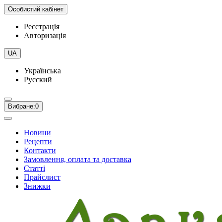
Особистий кабінет
Реєстрація
Авторизація
UA
Українська
Русский
Вибране:
0
Новини
Рецепти
Контакти
Замовлення, оплата та доставка
Статті
Прайслист
Знижки