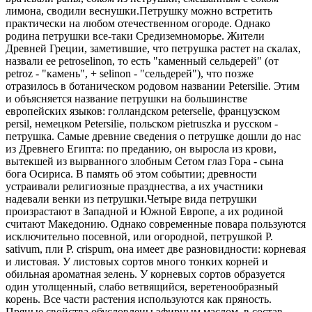
лимона, сводили веснушки.Петрушку можно встретить
практически на любом отечественном огороде. Однако
родина петрушки все-таки Средиземноморье. Жители
Древней Греции, заметившие, что петрушка растет на скалах,
назвали ее petroselinon, то есть "каменный сельдерей" (от
реtroz - "камень", + selinon - "сельдерей"), что позже
отразилось в ботаническом родовом названии Petersilie. Этим
и объясняется название петрушки на большинстве
европейских языков: голландском peterselie, французском
рersil, немецком Рetersilie, польском рietruszka и русском -
петрушка. Самые древние сведения о петрушке дошли до нас
из Древнего Египта: по преданию, он выросла из крови,
вытекшей из вырванного злобным Сетом глаз Гора - сына
бога Осириса. В память об этом событии; древности
устраивали религиозные празднества, а их участники
надевали венки из петрушки.Четыре вида петрушки
произрастают в Западной и Южной Европе, а их родиной
считают Македонию. Однако современные повара пользуются
исключительно посевной, или огородной, петрушкой Р.
sativum, пли Р. crispum, она имеет две разновидности: корневая
и листовая. У листовых сортов много тонких корней и
обильная ароматная зелень. У корневых сортов образуется
один утолщенный, слабо ветвящийся, веретенообразный
корень. Все части растения используются как пряность.
Пряные свойства обусловлены эфирным маслом, в состав