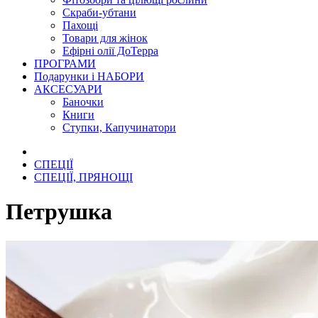
Скраби-убтани
Пахощі
Товари для жінок
Ефірні олії ДоТерра
ПРОГРАМИ
Подарунки і НАБОРИ
АКСЕСУАРИ
Баночки
Книги
Ступки, Капучинатори
СПЕЦІЇ
СПЕЦІЇ, ПРЯНОЩІ
Петрушка