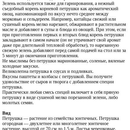
Зелень используется также для гарнирования, а нежный
съедобный корень корневой петрушки как ароматический
овощ, напоминающий по вкусу нечто среднее между
морковью и сельдереем. Например, китайцы свежий или
сушеный корень мелко нарезают, обжаривают в растительном
масле и добавляют в супы и блюда из овощей. При этом, если
при приготовлении первых и вторых блюд корень петрушки
закладывают в самом начале (он не утрачивает свой аромат
даже при длительной тепловой обработке), то нарезанную
свежую зелень добавляют перед самой подачей на стол или за
5 минут до окончания приготовления.
Не мыслимы без петрушки маринованные, соленые, вяленые
холодные закуски.
Великолепна петрушка в соусах и подливках.
Вкусны паштеты и колбасы с петрушкой. Вы получите
удовольствие от сыров и творога с добавлением специи
петрушка.
Практически любая смесь специй включает в себя пряную
петрушку в виде сушеной мелко порезанной зелени, либо
молотых семян.
Вид
Петрушка — растение из семейства зонтичных. Петрушка
огородная — двухлетнее или многолетнее зонтичное
растение, высотой от 70 см до 1,5 м. Листья черешковые,