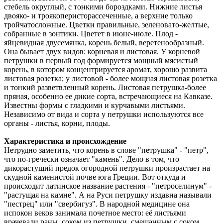
стебель округлый, с тонкими бороздками. Нижние листья
двояко- и троякоперисторассеченные, а верхние только
тройчатосложные. Цветки правильные, зеленовато-желтые,
собранные в зонтики. Цветет в июне-июле. Плод -
яйцевидная двусемянка, корень белый, веретенообразный.
Она бывает двух видов: корневая и листовая. У корневой
петрушки в первый год формируется мощный мясистый
корень, в котором концентрируется аромат, хорошо развита
листовая розетка; у листовой - более мощная листовая розетка
и тонкий разветвленный корень. Листовая петрушка-более
пряная, особенно ее дикие сорта, встречающиеся на Кавказе.
Известны формы с гладкими и курчавыми листьями.
Независимо от вида и сорта у петрушки используются все
органы - листья, корни, плоды.
Характеристика и происхождение
Нетрудно заметить, что корень в слове "петрушка" - "петр",
что по-гречески означает "камень". Дело в том, что
дикорастущий предок огородной петрушки произрастает на
скудной каменистой почве юга Греции. Вот откуда и
происходит латинское название растения - "петроселинум" -
"растущая на камне". А на Руси петрушку издавна называли
"пестрец" или "свербигуз". В народной медицине она
испокон веков занимала почетное место: её листьями
врачевали раны, соком из петрушки, смешанным с соком