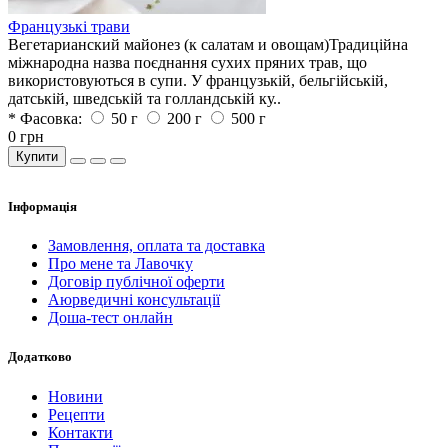
Французькі трави
Вегетарианский майонез (к салатам и овощам)Традиційна
міжнародна назва поєднання сухих пряних трав, що
використовуються в супи. У французькій, бельгійській,
датській, шведській та голландській ку..
* Фасовка:
50 г
200 г
500 г
0 грн
Купити
Iнформація
Замовлення, оплата та доставка
Про мене та Лавочку
Договір публічної оферти
Аюрведичні консультації
Доша-тест онлайн
Додатково
Новини
Рецепти
Контакти