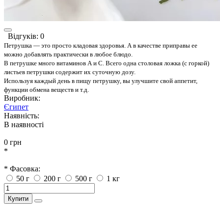
Відгуків: 0
Петрушка — это просто кладовая здоровья. А в качестве приправы ее
можно добавлять практически в любое блюдо.
В петрушке много витаминов А и С. Всего одна столовая ложка (с горкой)
листьев петрушки содержит их суточную дозу.
Используя каждый день в пищу петрушку, вы улучшите свой аппетит,
функции обмена веществ и т.д.
Виробник:
Єгипет
Наявність:
В наявності
0 грн
*
* Фасовка:
50 г
200 г
500 г
1 кг
Купити