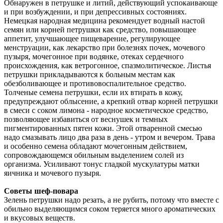
Обнаружен в петрушке и литий, действующий успокаивающе
и при возбуждении, и при депрессивных состояниях.
Немецкая народная медицина рекомендует водный настой
семян или корней петрушки как средство, повышающее
аппетит, улучшающее пищеварение, регулирующее
менструации, как лекарство при болезнях почек, мочевого
пузыря, мочегонное при водянке, отеках сердечного
происхождения, как ветрогонное, спазмолитическое. Листья
петрушки прикладываются к больным местам как
обезболивающее и противовоспалительное средство.
Толченые семена петрушки, если их втирать в кожу,
предупреждают облысение, а крепкий отвар корней петрушки
в смеси с соком лимона - народное косметическое средство,
позволяющее избавиться от веснушек и темных
пигментированных пятен кожи. Этой отваренной смесью
надо смазывать лицо два раза в день - утром и вечером. Трава
и особенно семена обладают мочегонным действием,
сопровождающемся обильным выделением солей из
организма. Усиливают тонус гладкой мускулатуры матки
яичника и мочевого пузыря.
Советы шеф-повара
Зелень петрушки надо резать, а не рубить, потому что вместе с
обильно выделяющимся соком теряется много ароматических
и вкусовых веществ.