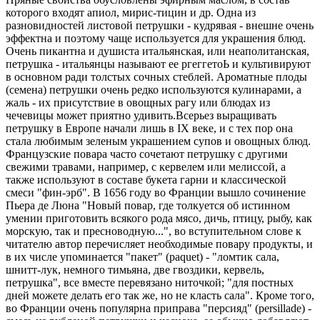
которого входят апиол, мирис-тицин и др. Одна из
разновидностей листовой петрушки - кудрявая - внешне очень
эффектна и поэтому чаще используется для украшения блюд.
Очень пикантна и душиста итальянская, или неаполитанская,
петрушка - итальянцы называют ее ргеггетоЬ и культивируют
в основном ради толстых сочных стеблей. Ароматные плоды
(семена) петрушки очень редко используются кулинарами, а
жаль - их присутствие в овощных рагу или блюдах из
чечевицы может приятно удивить.Всерьез выращивать
петрушку в Европе начали лишь в IX веке, и с тех пор она
стала любимым зеленым украшением супов и овощных блюд.
Французские повара часто сочетают петрушку с другими
свежими травами, например, с кервелем или мелиссой, а
также используют в составе букета гарни и классической
смеси "фин-эрб". В 1656 году во Франции вышло сочинение
Пьера де Люна "Новый повар, где толкуется об истинном
умении приготовить всякого рода мясо, дичь, птицу, рыбу, как
морскую, так и пресноводную...", во вступительном слове к
читателю автор перечисляет необходимые повару продукты, и
в их числе упоминается "пакет" (paquet) - "ломтик сала,
шнитт-лук, немного тимьяна, две гвоздики, кервель,
петрушка", все вместе перевязано ниточкой; "для постных
дней можете делать его так же, но не класть сала". Кроме того,
во Франции очень популярна приправа "персияд" (persillade) -