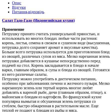
Опис
Відгуки
Питання-відповідь
Салат Гадо-Гадо (Индонезийская кухня)
Применение
Петрушку принято считать универсальной пряностью, и
использовать во многих блюдах любые части растения:
корень, листья, семена в свежем и сушеном виде (высушенная,
петрушка долго сохраняет аромат и вкусовые качества).
Больше всего петрушка используется для приготовления блюд
из овощей, различных супов из мяса. Мелко нарезанная зелень
петрушки добавляется в кушанье непосредственно перед
подачей на стол. Корень закладывается в блюдо в начале
варки, главным образом, в супы и блюда из овощей. Готовятся
из него различные салаты.
Петрушку можно употреблять в диетическом питании,
особенно при заболеваниях печени и желчного пузыря. Мелко
нарезанную зелень или тертый корень многие любят
добавлять к вареной рыбе, дичи (главным образом, птице), к
майонезам и блюдам из картофеля. Во французской кухне
популярна вымытая и обсушенная зелень петрушки со
стеблем, быстро обжаренная в растительном масле. Еще
теплой ее подают к блюдам из рыбы и мяса.