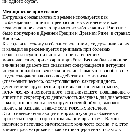
ни одного соуса".
Медицинское применение
Петрушка с незапамятных времен используется как
возбуждающее аппетит, прекрасное косметическое и как
лекарственное средство при многих заболеваниях. Растение
было популярно в Древней Греции и Древнем Риме, в странах
Востока.
Благодаря высокому и сбалансированному содержанию калия
и кальция ее рекомендуется принимать при болезнях
сердечно-сосудистой системы, при нарушениях
мочевыделения, при сахарном диабете. Весьма благотворное
влияние на диабетиков оказывает содержащееся в петрушке
инсулиноподобное вещество инулин. Помимо разнообразных
видов оздоравливающего воздействия на организм
(спазмолитического, болеутоляющего, бактерицидного,
десенсибилизирующего и противоаллергического, моче-,
пото-, желче- и ветрогонного, тонизирующего, повышающего
аппетит и секреторную деятельность желудка), для диабетиков
важно, что петрушка регулирует солевой обмен, выводит
продукты распада, а также соли тяжелых металлов.
Это - сильное очищающее и нормализующего обменные
процессы средство при интоксикации организма. Важно
наличие в петрушке значительных количеств селена, т.к. этот
элемент рассматривается как антиканцерогенный фактор.