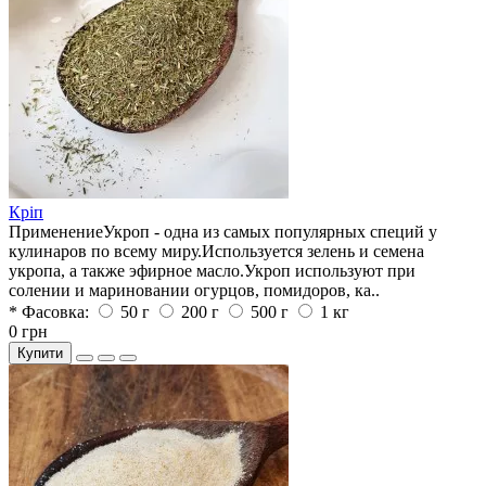
Кріп
ПрименениеУкроп - одна из самых популярных специй у
кулинаров по всему миру.Используется зелень и семена
укропа, а также эфирное масло.Укроп используют при
солении и мариновании огурцов, помидоров, ка..
* Фасовка:
50 г
200 г
500 г
1 кг
0 грн
Купити