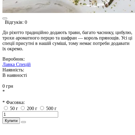
Відгуків: 0
До різотто традиційно додають трави, багато часнику, цибулю,
трохи ароматного перцю та шафран — король прянощів. Усі ці
спеції присутні в нашій суміші, тому немає потреби додавати
їх окремо.
Виробник:
Лавка Спецій
Наявність:
В наявності
0 грн
*
* Фасовка:
50 г
200 г
500 г
Купити