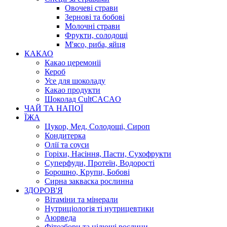
Овочеві страви
Зернові та бобові
Молочні страви
Фрукти, солодощі
М'ясо, риба, яйця
КАКАО
Какао церемоніі
Кероб
Усе для шоколаду
Какао продукти
Шоколад CultCACAO
ЧАЙ ТА НАПОЇ
ЇЖА
Цукор, Мед, Солодощі, Сироп
Кондитерка
Олії та соуси
Горіхи, Насіння, Пасти, Сухофрукти
Суперфуди, Протеїн, Водорості
Борошно, Крупи, Бобові
Сирна закваска рослинна
ЗДОРОВ'Я
Вітаміни та мінерали
Нутриціологія ті нутрицевтики
Аюрведа
Фітозбори та цілющі рослини