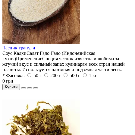
Часник гранули
Соус КадхиСалат Гадо-Гадо (Индонезийская
кухня)ПрименениеСпеция чеснок известна и любима за
жгучий вкус и сильный запах кулинарам всех стран нашей
планеты. Используется наземная и подземная части чесн..
* Фасовка:
50 г
200 г
500 г
1 кг
0 грн
Купити