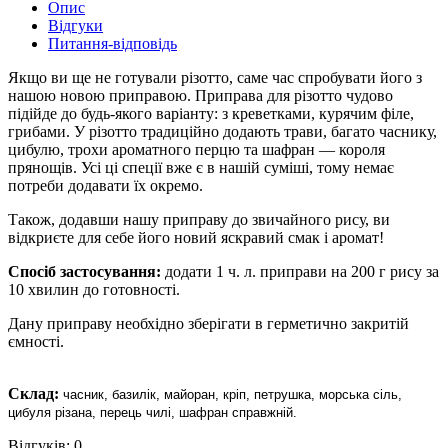
Опис
Відгуки
Питання-відповідь
Якщо ви ще не готували різотто, саме час спробувати його з
нашою новою приправою. Приправа для різотто чудово
підійде до будь-якого варіанту: з креветками, курячим філе,
грибами. У різотто традиційно додають трави, багато часнику,
цибулю, трохи ароматного перцю та шафран — короля
прянощів. Усі ці спеції вже є в нашій суміші, тому немає
потреби додавати їх окремо.
Також, додавши нашу приправу до звичайного рису, ви
відкриєте для себе його новий яскравий смак і аромат!
Спосіб застосування:
додати 1 ч. л. приправи на 200 г рису за
10 хвилин до готовності.
Дану приправу необхідно зберігати в герметично закритій
ємності.
Склад:
часник, базилік, майоран, кріп, петрушка, морська сіль,
цибуля різана, перець чилі, шафран справжній.
Відгуків: 0