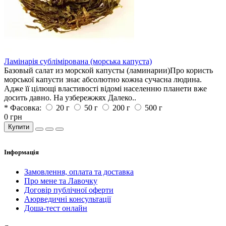
Ламінарія сублімірована (морська капуста)
Базовый салат из морской капусты (ламинарии)Про користь
морської капусти знає абсолютно кожна сучасна людина.
Адже її цілющі властивості відомі населенню планети вже
досить давно. На узбережжях Далеко..
* Фасовка:
20 г
50 г
200 г
500 г
0 грн
Купити
Iнформація
Замовлення, оплата та доставка
Про мене та Лавочку
Договір публічної оферти
Аюрведичні консультації
Доша-тест онлайн