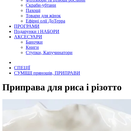
Скраби-убтани
Пахощі
Товари для жінок
Ефірні олії ДоТерра
ПРОГРАМИ
Подарунки і НАБОРИ
АКСЕСУАРИ
Баночки
Книги
Ступки, Капучинатори
СПЕЦІЇ
СУМІШІ прянощів, ПРИПРАВИ
Приправа для риса і різотто