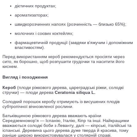
дієтичних продуктах;
ароматизаторах;
швидкорозчинних напоях (розчинність — близько 65%);
молочних і соєвих коктейлях;
фармацевтичній продукції (завдяки в'яжучим і допоміжним
властивостям).
Перед використанням кероб рекомендується просіяти через
сито, як борошно, щоб розпушити грудочки та наситити його
киснем.
Вигляд і походження
Кероб
(плоди ріжкового дерева, цареградські ріжки, солодкі
стручки) — плоди дерева
Ceratonia siliqua L.
Солодкий порошок керобу отримують із висушених плодів
субтропічної вічнозеленої рослини.
Батьківщиною ріжкового дерева вважають країни
Середземномор'я — Іспанію, Італію, Кіпр та інші. Найкращими
вважаються солодкі боби з Леванту, далі — кіпрські, італійські та
іспанські. Деревина цього дерева дуже тверда й красива, тому
раніше широко використовувалася у столярній справі.