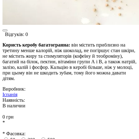
Відгуків: 0
Користь керобу багатогранна:
він містить приблизно на
третину менше калорій, ніж шоколад, не погіршує стан шкіри,
не містить жиру та стимуляторів (кофеїну й теоброміну),
багатий на білок, пектин, вітаміни групи А і В, а також натрій,
залізо, калій і фосфор. Кальцію в керобі більше, ніж у молоці,
при цьому він не шкодить зубам, тому його можна давати
дітям.
Виробник:
Іспанія
Наявність:
В наличии
0 грн
*
* Фасовка: