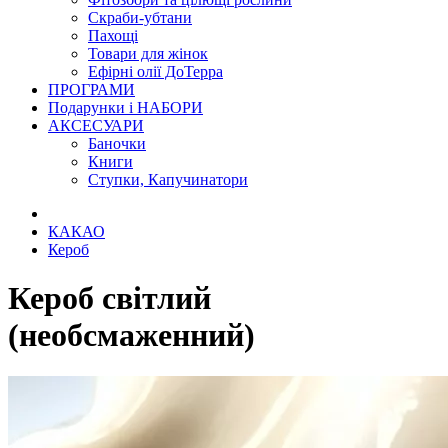
Скраби-убтани
Пахощі
Товари для жінок
Ефірні олії ДоТерра
ПРОГРАМИ
Подарунки і НАБОРИ
АКСЕСУАРИ
Баночки
Книги
Ступки, Капучинатори
КАКАО
Кероб
Кероб світлий
(необсмаженний)