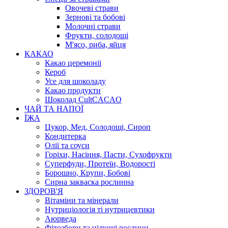
Овочеві страви
Зернові та бобові
Молочні страви
Фрукти, солодощі
М'ясо, риба, яйця
КАКАО
Какао церемоніі
Кероб
Усе для шоколаду
Какао продукти
Шоколад CultCACAO
ЧАЙ ТА НАПОЇ
ЇЖА
Цукор, Мед, Солодощі, Сироп
Кондитерка
Олії та соуси
Горіхи, Насіння, Пасти, Сухофрукти
Суперфуди, Протеїн, Водорості
Борошно, Крупи, Бобові
Сирна закваска рослинна
ЗДОРОВ'Я
Вітаміни та мінерали
Нутриціологія ті нутрицевтики
Аюрведа
Фітозбори та цілющі рослини