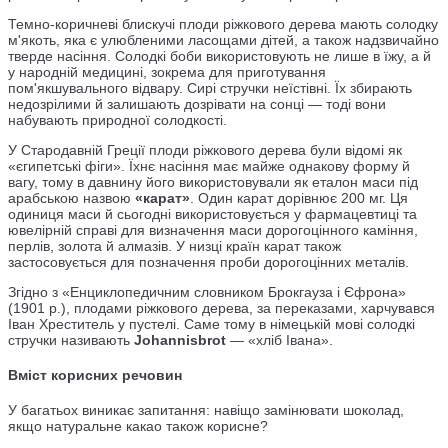
Темно-коричневі блискучі плоди ріжкового дерева мають солодку
м'якоть, яка є улюбленими ласощами дітей, а також надзвичайно
тверде насіння. Солодкі боби використовують не лише в їжу, а й
у народній медицині, зокрема для приготування
пом'якшувального відвару. Сирі стручки неїстівні. Їх збирають
недозрілими й залишають дозрівати на сонці — тоді вони
набувають природної солодкості.
У Стародавній Греції плоди ріжкового дерева були відомі як
«єгипетські фіги». Їхнє насіння має майже однакову форму й
вагу, тому в давнину його використовували як еталон маси під
арабською назвою
«карат»
. Один карат дорівнює 200 мг. Ця
одиниця маси й сьогодні використовується у фармацевтиці та
ювелірній справі для визначення маси дорогоцінного каміння,
перлів, золота й алмазів. У низці країн карат також
застосовується для позначення проби дорогоцінних металів.
Згідно з «Енциклопедичним словником Брокгауза і Єфрона»
(1901 р.), плодами ріжкового дерева, за переказами, харчувався
Іван Хреститель у пустелі. Саме тому в німецькій мові солодкі
стручки називають
Johannisbrot
— «хліб Івана».
Вміст корисних речовин
У багатьох виникає запитання: навіщо замінювати шоколад,
якщо натуральне какао також корисне?