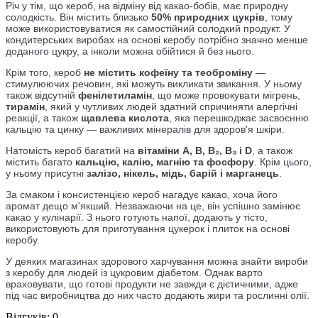
Річ у тім, що кероб, на відміну від какао-бобів, має природну
солодкість. Він містить близько
50% природних цукрів
, тому
може використовуватися як самостійний солодкий продукт. У
кондитерських виробах на основі керобу потрібно значно менше
доданого цукру, а інколи можна обійтися й без нього.
Крім того, кероб
не містить кофеїну та теоброміну
—
стимулюючих речовин, які можуть викликати звикання. У ньому
також відсутній
фенілетиламін
, що може провокувати мігрень,
тирамін
, який у чутливих людей здатний спричиняти алергічні
реакції, а також
щавлева кислота
, яка перешкоджає засвоєнню
кальцію та цинку — важливих мінералів для здоров'я шкіри.
Натомість кероб багатий на
вітаміни A, B, B₂, B₃ і D
, а також
містить багато
кальцію, калію, магнію та фосфору
. Крім цього,
у ньому присутні
залізо, нікель, мідь, барій і марганець
.
За смаком і консистенцією кероб нагадує какао, хоча його
аромат дещо м'якший. Незважаючи на це, він успішно замінює
какао у кулінарії. З нього готують напої, додають у тісто,
використовують для приготування цукерок і плиток на основі
керобу.
У деяких магазинах здорового харчування можна знайти вироби
з керобу для людей із цукровим діабетом. Однак варто
враховувати, що готові продукти не завжди є дієтичними, адже
під час виробництва до них часто додають жири та рослинні олії.
Відгуків: 0