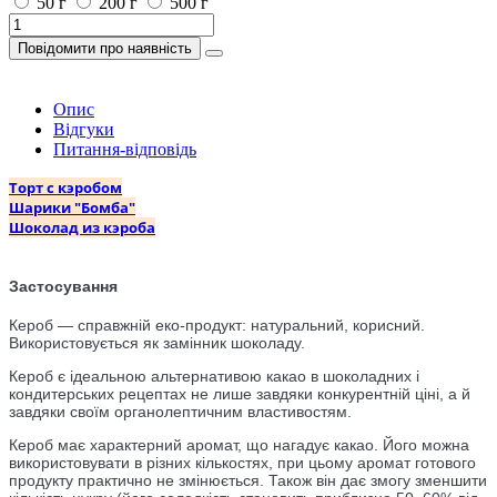
50 г
200 г
500 г
Повідомити про наявність
Опис
Відгуки
Питання-відповідь
Торт с кэробом
Шарики "Бомба"
Шоколад из кэроба
Застосування
Кероб — справжній еко-продукт: натуральний, корисний.
Використовується як замінник шоколаду.
Кероб є ідеальною альтернативою какао в шоколадних і
кондитерських рецептах не лише завдяки конкурентній ціні, а й
завдяки своїм органолептичним властивостям.
Кероб має характерний аромат, що нагадує какао. Його можна
використовувати в різних кількостях, при цьому аромат готового
продукту практично не змінюється. Також він дає змогу зменшити