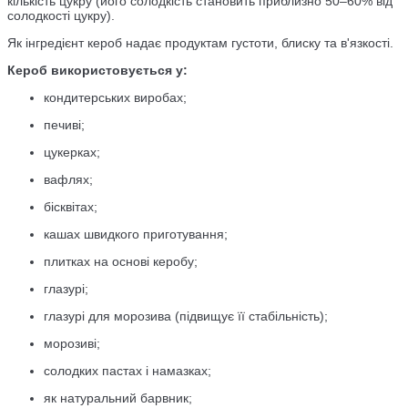
кількість цукру (його солодкість становить приблизно 50–60% від
солодкості цукру).
Як інгредієнт кероб надає продуктам густоти, блиску та в'язкості.
Кероб використовується у:
кондитерських виробах;
печиві;
цукерках;
вафлях;
бісквітах;
кашах швидкого приготування;
плитках на основі керобу;
глазурі;
глазурі для морозива (підвищує її стабільність);
морозиві;
солодких пастах і намазках;
як натуральний барвник;