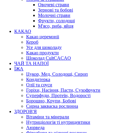
Овочеві страви
Зернові та бобові
Молочні страви
Фрукти, солодощі
М'ясо, риба, яйця
КАКАО
Какао церемоніі
Кероб
Усе для шоколаду
Какао продукти
Шоколад CultCACAO
ЧАЙ ТА НАПОЇ
ЇЖА
Цукор, Мед, Солодощі, Сироп
Кондитерка
Олії та соуси
Горіхи, Насіння, Пасти, Сухофрукти
Суперфуди, Протеїн, Водорості
Борошно, Крупи, Бобові
Сирна закваска рослинна
ЗДОРОВ'Я
Вітаміни та мінерали
Нутриціологія ті нутрицевтики
Аюрведа
Фітозбори та цілющі рослини