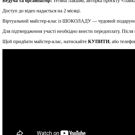
Ведуча та організатор:
Тетяна Лакшмі, авторка проєкту «Лав
Доступ до відео надається на 2 місяці.
Віртуальний майстер-клас із ШОКОЛАДУ — чудовий подарунок
Для підтвердження участі необхідно внести передоплату. Після
Щоб придбати майстер-клас, натискайте
КУПИТИ
, або телефо