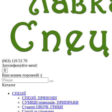
(063) 119 53 79
Зателефонуйте мені!
0
Ваш кошик порожній :(
Каталог
СПЕЦІЇ
СПЕЦІЇ, ПРЯНОЩІ
СУМІШІ прянощів, ПРИПРАВИ
Сушені ОВОЧІ, ГРИБИ
Спеції за стравами