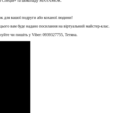
ка Спецій» та шоколаду MAYAMOR.
 для вашої подруги або коханої людини!
 цього вам буде надано посилання на віртуальний майстер-клас.
нуйте чи пишіть у Viber: 0939327755, Тетяна.