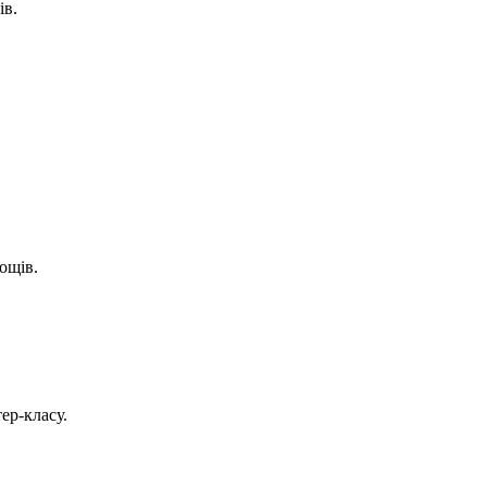
ів.
ощів.
ер-класу.