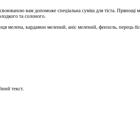
своюваною вам допоможе спеціальна суміш для тіста. Прянощі мож
солодкого та солоного.
иця мелена, кардамон мелений, аніс мелений, фенхель, перець б
йний текст.