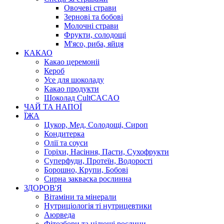
Овочеві страви
Зернові та бобові
Молочні страви
Фрукти, солодощі
М'ясо, риба, яйця
КАКАО
Какао церемоніі
Кероб
Усе для шоколаду
Какао продукти
Шоколад CultCACAO
ЧАЙ ТА НАПОЇ
ЇЖА
Цукор, Мед, Солодощі, Сироп
Кондитерка
Олії та соуси
Горіхи, Насіння, Пасти, Сухофрукти
Суперфуди, Протеїн, Водорості
Борошно, Крупи, Бобові
Сирна закваска рослинна
ЗДОРОВ'Я
Вітаміни та мінерали
Нутриціологія ті нутрицевтики
Аюрведа
Фітозбори та цілющі рослини