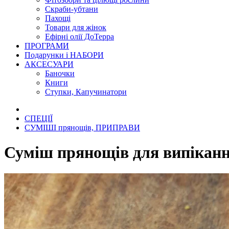
Скраби-убтани
Пахощі
Товари для жінок
Ефірні олії ДоТерра
ПРОГРАМИ
Подарунки і НАБОРИ
АКСЕСУАРИ
Баночки
Книги
Ступки, Капучинатори
СПЕЦІЇ
СУМІШІ прянощів, ПРИПРАВИ
Суміш прянощів для випікан