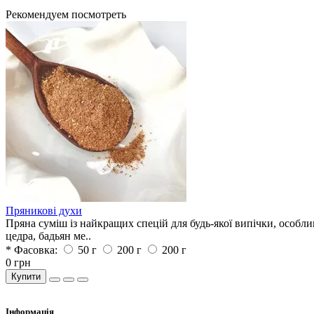
Рекомендуем посмотреть
Пряникові духи
Пряна суміш із найкращих спецій для будь-якої випічки, особл
цедра, бадьян ме..
* Фасовка:
50 г
200 г
200 г
0 грн
Купити
Iнформація