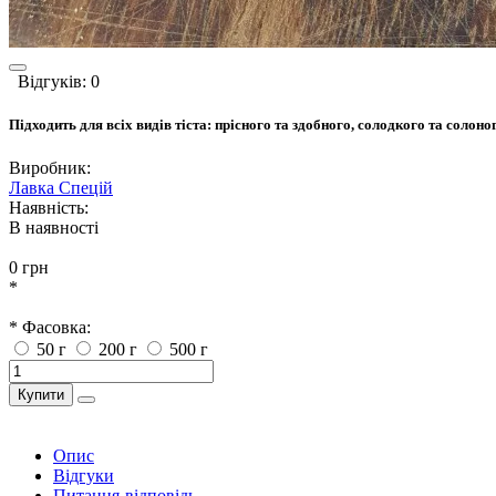
Відгуків: 0
Підходить для всіх видів тіста: прісного та здобного, солодкого та солоно
Виробник:
Лавка Спецій
Наявність:
В наявності
0 грн
*
* Фасовка:
50 г
200 г
500 г
Купити
Опис
Відгуки
Питання-відповідь