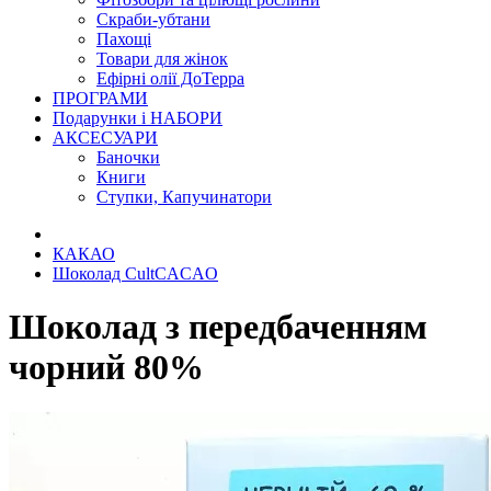
Скраби-убтани
Пахощі
Товари для жінок
Ефірні олії ДоТерра
ПРОГРАМИ
Подарунки і НАБОРИ
АКСЕСУАРИ
Баночки
Книги
Ступки, Капучинатори
КАКАО
Шоколад CultCACAO
Шоколад з передбаченням
чорний 80%