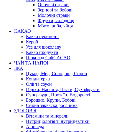
Овочеві страви
Зернові та бобові
Молочні страви
Фрукти, солодощі
М'ясо, риба, яйця
КАКАО
Какао церемоніі
Кероб
Усе для шоколаду
Какао продукти
Шоколад CultCACAO
ЧАЙ ТА НАПОЇ
ЇЖА
Цукор, Мед, Солодощі, Сироп
Кондитерка
Олії та соуси
Горіхи, Насіння, Пасти, Сухофрукти
Суперфуди, Протеїн, Водорості
Борошно, Крупи, Бобові
Сирна закваска рослинна
ЗДОРОВ'Я
Вітаміни та мінерали
Нутриціологія ті нутрицевтики
Аюрведа
Фітозбори та цілющі рослини