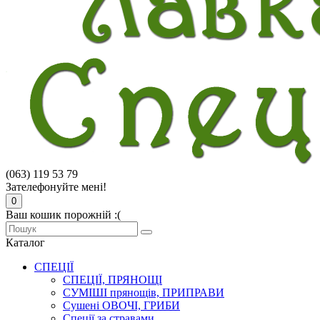
(063) 119 53 79
Зателефонуйте мені!
0
Ваш кошик порожній :(
Каталог
СПЕЦІЇ
СПЕЦІЇ, ПРЯНОЩІ
СУМІШІ прянощів, ПРИПРАВИ
Сушені ОВОЧІ, ГРИБИ
Спеції за стравами