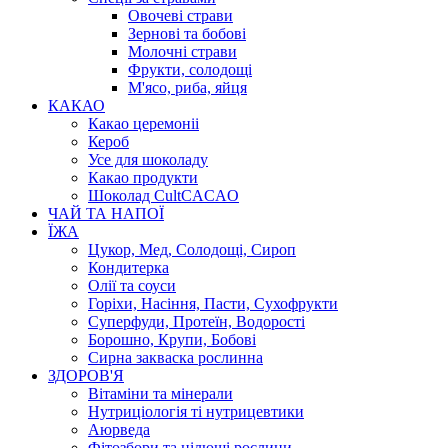
Овочеві страви
Зернові та бобові
Молочні страви
Фрукти, солодощі
М'ясо, риба, яйця
КАКАО
Какао церемоніі
Кероб
Усе для шоколаду
Какао продукти
Шоколад CultCACAO
ЧАЙ ТА НАПОЇ
ЇЖА
Цукор, Мед, Солодощі, Сироп
Кондитерка
Олії та соуси
Горіхи, Насіння, Пасти, Сухофрукти
Суперфуди, Протеїн, Водорості
Борошно, Крупи, Бобові
Сирна закваска рослинна
ЗДОРОВ'Я
Вітаміни та мінерали
Нутриціологія ті нутрицевтики
Аюрведа
Фітозбори та цілющі рослини