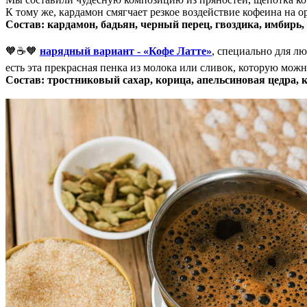
К тому же, кардамон смягчает резкое воздействие кофеина на о
Состав: кардамон, бадьян, черный перец, гвоздика, имбирь, 
🧡
☕
🧡
нарядный вариант - «Кофе Латте»
, специально для лю
есть эта прекрасная пенка из молока или сливок, которую можн
Состав: тростниковый сахар, корица, апельсиновая цедра, 