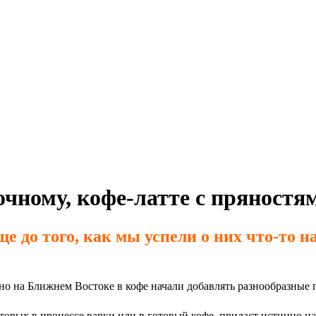
чному, кофе-латте с пряностям
 до того, как мы успели о них что-то н
о на Ближнем Востоке в кофе начали добавлять разнообразные п
орых в процессе варки или в готовый кофе, придаст истинно н