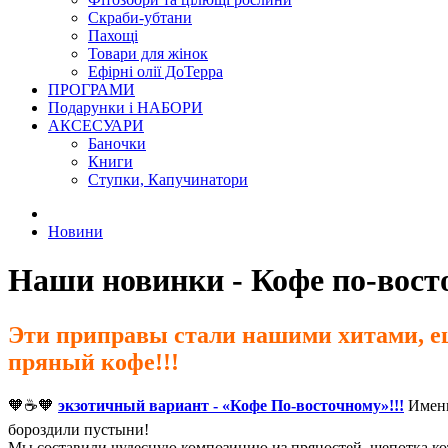
Скраби-убтани
Пахощі
Товари для жінок
Ефірні олії ДоТерра
ПРОГРАМИ
Подарунки і НАБОРИ
АКСЕСУАРИ
Баночки
Книги
Ступки, Капучинатори
Новини
Наши новинки - Кофе по-восто
Эти приправы стали нашими хитами, еще
пряный кофе!!!
🧡
☕
🧡
экзотичный вариант - «Кофе По-восточному»!!!
Именн
бороздили пустыни!
Мы составили чудесную композицию из пряностей, щепотка кот