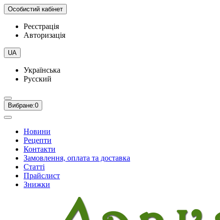
Особистий кабінет
Реєстрація
Авторизація
UA
Українська
Русский
Вибране:
0
Новини
Рецепти
Контакти
Замовлення, оплата та доставка
Статті
Прайслист
Знижки