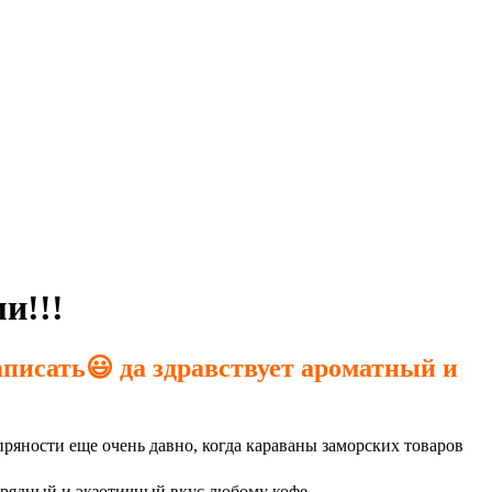
и!!!
аписать
😃
да здравствует ароматный и
ряности еще очень давно, когда караваны заморских товаров
арядный и экзотичный вкус любому кофе.