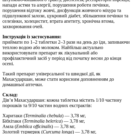
напади астми та алергії, порушення роботи печінки,
порушення відтоку жовчі, дисфункція жовчного міхура та
підшлункової залози, цукровий діабет, збільшення печінки та
селезінки, холецистит, втрата апетиту, хронічна втома,
захворювання очей.
Інструкція із застосування:
приймати по 1–2 таблетки 2–3 рази на день до їди, запиваючи
теплою водою або молоком. Найбільш актуально
використовувати препарат як лікувальний або
профілактичний засіб у період від початку весни до кінця
осені.
Такий препарат універсальної та швидкої дії, як
Махасударшан, може стати корисним доповненням до
домашньої аптечки.
Склад:
Дів’я Махасударшан: кожна таблетка містить 1/10 частину
порошків та 9/10 частин водних екстрактів:
Харитаки (
Terminalia chebula
) — 3,78 мг,
Бібхітаки (
Terminalia belerica
) — 3,78 мг,
Амла (
Emblica officinalis
) — 3,78 мг,
Золотий турмерик (
Curcuma longa
) — 3,78 мг,