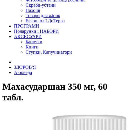
Скраби-убтани
Пахощі
Товари для жінок
Ефірні олії ДоТерра
ПРОГРАМИ
Подарунки і НАБОРИ
АКСЕСУАРИ
Баночки
Книги
Ступки, Капучинатори
ЗДОРОВ'Я
Аюрведа
Махасударшан 350 мг, 60
табл.