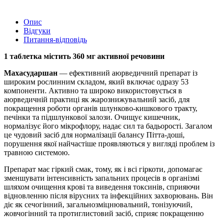
Опис
Відгуки
Питання-відповідь
1 таблетка містить 360 мг активної речовини
Махасударшан
— ефективний аюрведичний препарат із
широким рослинним складом, який включає одразу 53
компоненти. Активно та широко використовується в
аюрведичній практиці як жарознижувальний засіб, для
покращення роботи органів шлунково-кишкового тракту,
печінки та підшлункової залози. Очищує кишечник,
нормалізує його мікрофлору, надає сил та бадьорості. Загалом
це чудовий засіб для нормалізації балансу Пітта-доші,
порушення якої найчастіше проявляються у вигляді проблем із
травною системою.
Препарат має гіркий смак, тому, як і всі гіркоти, допомагає
зменшувати інтенсивність запальних процесів в організмі
шляхом очищення крові та виведення токсинів, сприяючи
відновленню після вірусних та інфекційних захворювань. Він
діє як сечогінний, загальнозміцнювальний, тонізуючий,
жовчогінний та протиглистовий засіб, сприяє покращенню