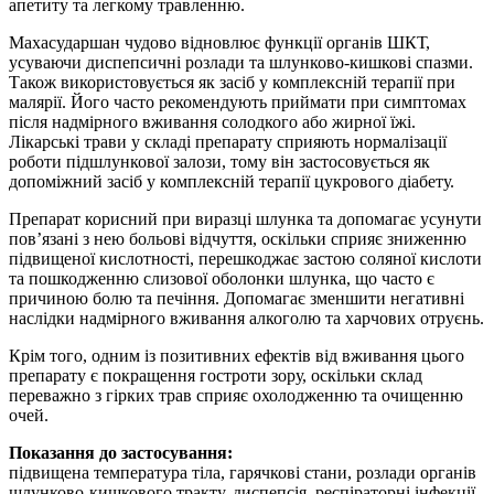
апетиту та легкому травленню.
Махасударшан чудово відновлює функції органів ШКТ,
усуваючи диспепсичні розлади та шлунково-кишкові спазми.
Також використовується як засіб у комплексній терапії при
малярії. Його часто рекомендують приймати при симптомах
після надмірного вживання солодкого або жирної їжі.
Лікарські трави у складі препарату сприяють нормалізації
роботи підшлункової залози, тому він застосовується як
допоміжний засіб у комплексній терапії цукрового діабету.
Препарат корисний при виразці шлунка та допомагає усунути
пов’язані з нею больові відчуття, оскільки сприяє зниженню
підвищеної кислотності, перешкоджає застою соляної кислоти
та пошкодженню слизової оболонки шлунка, що часто є
причиною болю та печіння. Допомагає зменшити негативні
наслідки надмірного вживання алкоголю та харчових отруєнь.
Крім того, одним із позитивних ефектів від вживання цього
препарату є покращення гостроти зору, оскільки склад
переважно з гірких трав сприяє охолодженню та очищенню
очей.
Показання до застосування:
підвищена температура тіла, гарячкові стани, розлади органів
шлунково-кишкового тракту, диспепсія, респіраторні інфекції,