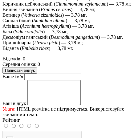
Коричник цейлонський (
Cinnamomum zeylanicum
) — 3,78 мг,
Вишня звичайна (
Prunus cerasus
) — 3,78 мг,
Ветивер (
Vetiveria zizanioides
) — 3,78 мг,
Сандал білий (
Santalum album
) — 3,78 мг,
Атівіша (
Aconitum heterophyllum
) — 3,78 мг,
Бала (
Sida cordifolia
) — 3,78 мг,
Десмодіум гангський (
Desmodium gangeticum
) — 3,78 мг,
Пришніпарна (
Uraria picta
) — 3,78 мг,
Віданга (
Embelia ribes
) — 3,78 мг.
Відгуків: 0
Середня оцінка: 0
Написати відгук
Ваше ім’я
Ваш відгук
Увага:
HTML розмітка не підтримується. Використовуйте
звичайний текст.
Рейтинг