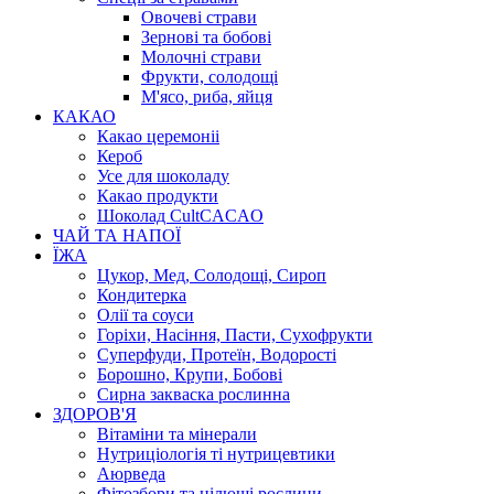
Овочеві страви
Зернові та бобові
Молочні страви
Фрукти, солодощі
М'ясо, риба, яйця
КАКАО
Какао церемоніі
Кероб
Усе для шоколаду
Какао продукти
Шоколад CultCACAO
ЧАЙ ТА НАПОЇ
ЇЖА
Цукор, Мед, Солодощі, Сироп
Кондитерка
Олії та соуси
Горіхи, Насіння, Пасти, Сухофрукти
Суперфуди, Протеїн, Водорості
Борошно, Крупи, Бобові
Сирна закваска рослинна
ЗДОРОВ'Я
Вітаміни та мінерали
Нутриціологія ті нутрицевтики
Аюрведа
Фітозбори та цілющі рослини