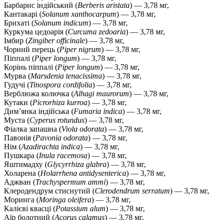
Барбарис індійський (
Berberis aristata
) — 3,78 мг,
Кантакарі (
Solanum xanthocarpum
) — 3,78 мг,
Брихаті (
Solanum indicum
) — 3,78 мг,
Куркума цедоарія (
Curcuma zedoaria
) — 3,78 мг,
Імбир (
Zingiber officinale
) — 3,78 мг,
Чорний перець (
Piper nigrum
) — 3,78 мг,
Піппалі (
Piper longum
) — 3,78 мг,
Корінь піппалі (
Piper longum
) — 3,78 мг,
Мурва (
Marsdenia tenacissima
) — 3,78 мг,
Гудучі (
Tinospora cordifolia
) — 3,78 мг,
Верблюжа колючка (
Alhagi maurorum
) — 3,78 мг,
Кутаки (
Picrorhiza kurroa
) — 3,78 мг,
Дим’янка індійська (
Fumaria indica
) — 3,78 мг,
Муста (
Cyperus rotundus
) — 3,78 мг,
Фіалка запашна (
Viola odorata
) — 3,78 мг,
Павонія (
Pavonia odorata
) — 3,78 мг,
Нім (
Azadirachta indica
) — 3,78 мг,
Пушкара (
Inula racemosa
) — 3,78 мг,
Яштимадху (
Glycyrrhiza glabra
) — 3,78 мг,
Холарена (
Holarrhena antidysenterica
) — 3,78 мг,
Аджван (
Trachyspermum ammi
) — 3,78 мг,
Клеродендрум стиснутий (
Clerodendrum serratum
) — 3,78 мг,
Моринга (
Moringa oleifera
) — 3,78 мг,
Калієві квасці (
Potassium alum
) — 3,78 мг,
Аїр болотний (
Acorus calamus
) — 3,78 мг,