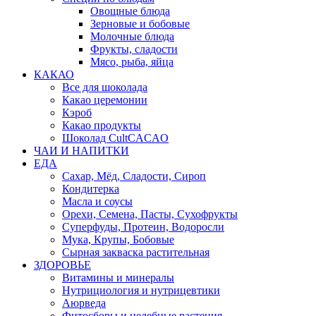
Овощные блюда
Зерновые и бобовые
Молочные блюда
Фрукты, сладости
Мясо, рыба, яйца
КАКАО
Все для шоколада
Какао церемонии
Кэроб
Какао продукты
Шоколад CultCACAO
ЧАИ И НАПИТКИ
ЕДА
Сахар, Мёд, Сладости, Сироп
Кондитерка
Масла и соусы
Орехи, Семена, Пасты, Сухофрукты
Суперфуды, Протеин, Водоросли
Мука, Крупы, Бобовые
Сырная закваска растительная
ЗДОРОВЬЕ
Витамины и минералы
Нутрициология и нутрицевтики
Аюрведа
Фитосборы и целебные растения