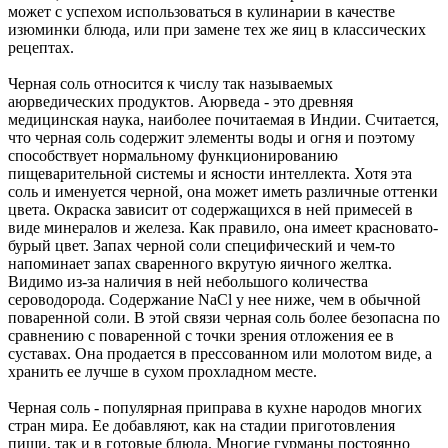
может с успехом использоваться в кулинарии в качестве
изюминки блюда, или при замене тех же яиц в классических
рецептах.
Черная соль относится к числу так называемых
аюрведических продуктов. Аюрведа - это древняя
медицинская наука, наиболее почитаемая в Индии. Считается,
что черная соль содержит элементы воды и огня и поэтому
способствует нормальному функционированию
пищеварительной системы и ясности интеллекта. Хотя эта
соль и именуется черной, она может иметь различные оттенки
цвета. Окраска зависит от содержащихся в ней примесей в
виде минералов и железа. Как правило, она имеет красновато-
бурый цвет. Запах черной соли специфический и чем-то
напоминает запах сваренного вкрутую яичного желтка.
Видимо из-за наличия в ней небольшого количества
сероводорода. Содержание NaCl у нее ниже, чем в обычной
поваренной соли. В этой связи черная соль более безопасна по
сравнению с поваренной с точки зрения отложения ее в
суставах. Она продается в прессованном или молотом виде, а
хранить ее лучше в сухом прохладном месте.
Черная соль - популярная приправа в кухне народов многих
стран мира. Ее добавляют, как на стадии приготовления
пищи, так и в готовые блюда. Многие гурманы постоянно