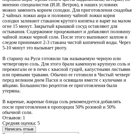
мнению специалистов (И.И. Ветров), в наших условиях
можно заменить корнем солодки. Для приготовления снадобья
2 чайных ложки аира и половину чайной ложки корня
солодки заливают стаканом крутого кипятка и варят на малом
огне 15 минут. Закрытый крышкой сосуд оставляют для
остывания. Содержимое процеживают и добавляют половину
чайной ложки черной соли. После этого выпивают залпом и
следом принимают 2-3 стакана чистой кипяченой воды. Через
5-10 минут это вызывает рвоту.
В старину на Руси готовили так называемую черную или
четверговую соль. Для этого брали каменную крупную соль и
пережигали ее в печи с квасной гущей, капустными листьями
или пряными травами. Обычно ее готовили в Чистый четверг
перед великим днем Пасхи и освящали вместе с куличами и
яйцами. Большинство рецептов ее приготовления были
утеряны.
В вареные, жареные блюда соль рекомендуется добавлять
после приготовления в пропорции 50% розовой и 50%
обычной соли.
Отзывов: 1
Средняя оценка: 5
Написать отзыв