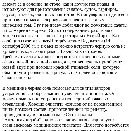
держат ее в солонке на столе, как и другие приправы, и
используют для приготовления салатов, супов, гарниров,
соусов, закусок, овощных паштетов. В популярной индийской
приправе чат масала черная соль является главным
ингредиентом. Эту приправу добавляют во фруктовые салаты
и поджаренные орехи. Соль с содержанием различных
минералов подают в элитных ресторанах Нью-Йорка. Как
сообщила газета Санкт-Петербургские Ведомости (14
сентября 2000 г), в их меню можно встретить черную соль из
вулканической лавы прямо с Гавайских островов.
Гребенчатые улитки здесь подаются к столу посыпанными
африканской песчаной солью, а гусиная печень приобретает
новый вкус при помощи красной глиняной соли, которую
обычно употребляют для ритуальных целей островитяне
Тихого океана.
В медицине черная соль помогает для снятия запоров,
устранения газообразования и увеличения аппетита. Она
может помочь при устранении последствий тяжелых
отравлений. Хорошо очистить желудок от не переваренной
пищи поможет состав, приготовленный по рецепту,
приведенному в восьмой главе Сутрастханы
“Аштангахридайи”, одного из наилучших среди других
средневековых медицинских трактатов. Для этого потребуется
порошок аира, черная соль и цветы маданапхалы, которые, по