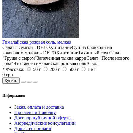
Гималайская розовая соль, мелкая
Салат с семгой - DETOX-питаниеСуп из брокколи на
кокосовом молоке - DETOX-питаниеТахинный соусСалат
"Груша с сыром"Запеченная тыква карриСалат "После нового
года"Что такое гималайская розовая соль?Сво..
* Фасовка:
50 г
200 г
500 г
1 кг
0 грн
Купить
Информация
Заказ, оплата и доставка
Про меня и Лавочку
Договор публичной оферты
Аюрведические консультации
Доша-тест онлайн