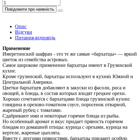
Повідомити про наявність
Опис
Відгуки
Питання-відповідь
Применение
Имеретинский шафран - это те же самые «бархатцы» — яркий
цветок из семейства астровых.
Самое широкове применение бархатцы имеют в Грузинской
кухне.
Кроме грузинской, бархатцы используют в кухнях Южной и
Центральной Америки.
Цветки бархатцев добавляют в закуски из фасоли, риса и
овощей, в блюда, в состав которых входят грецкие орехи.
Хорошо сочетаются с бархатцами блюда грузинской кухни:
говядина в орехово-томатном соусе, поросенок отварной,
жареный рубец с томатами.
Сдабривают ими и некоторые горячие блюда из рыбы.
Но особенный аромат и вкус придает пряность горячим
блюдам из домашней птицы: курица с орехами, курица на
вертеле, жареные цыплята.
Вместе с другими пряностями, бархатцы придают особую