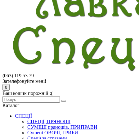
(063) 119 53 79
Зателефонуйте мені!
0
Ваш кошик порожній :(
Каталог
СПЕЦІЇ
СПЕЦІЇ, ПРЯНОЩІ
СУМІШІ прянощів, ПРИПРАВИ
Сушені ОВОЧІ, ГРИБИ
Спеції за стравами