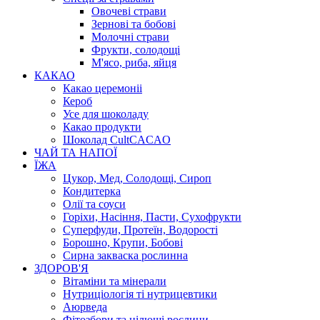
Овочеві страви
Зернові та бобові
Молочні страви
Фрукти, солодощі
М'ясо, риба, яйця
КАКАО
Какао церемоніі
Кероб
Усе для шоколаду
Какао продукти
Шоколад CultCACAO
ЧАЙ ТА НАПОЇ
ЇЖА
Цукор, Мед, Солодощі, Сироп
Кондитерка
Олії та соуси
Горіхи, Насіння, Пасти, Сухофрукти
Суперфуди, Протеїн, Водорості
Борошно, Крупи, Бобові
Сирна закваска рослинна
ЗДОРОВ'Я
Вітаміни та мінерали
Нутриціологія ті нутрицевтики
Аюрведа
Фітозбори та цілющі рослини