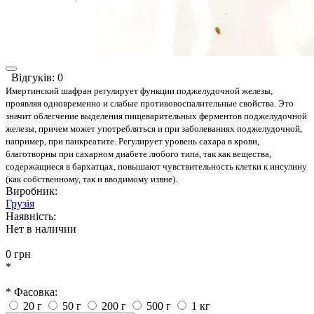
Відгуків: 0
Имертинский шафран регулирует функции поджелудочной железы,
проявляя одновременно и слабые противовоспалительные свойства. Это
значит облегчение выделения пищеварительных ферментов поджелудочной
железы, причем может употребляться и при заболеваниях поджелудочной,
например, при панкреатите.
Регулирует уровень сахара в крови,
благотворны при сахарном диабете любого типа, так как вещества,
содержащиеся в бархатцах, повышают чувствительность клетки к инсулину
(как собственному, так и вводимому извне).
Виробник:
Грузія
Наявність:
Нет в наличии
0 грн
*
* Фасовка:
20 г
50 г
200 г
500 г
1 кг