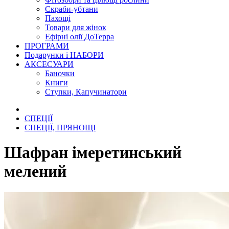
Скраби-убтани
Пахощі
Товари для жінок
Ефірні олії ДоТерра
ПРОГРАМИ
Подарунки і НАБОРИ
АКСЕСУАРИ
Баночки
Книги
Ступки, Капучинатори
СПЕЦІЇ
СПЕЦІЇ, ПРЯНОЩІ
Шафран імеретинський
мелений