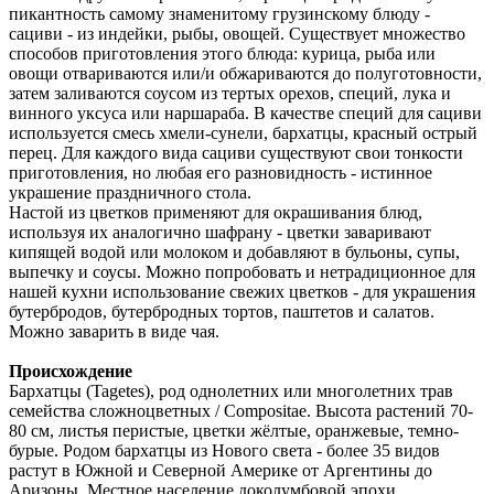
пикантность самому знаменитому грузинскому блюду -
сациви - из индейки, рыбы, овощей. Существует множество
способов приготовления этого блюда: курица, рыба или
овощи отвариваются или/и обжариваются до полуготовности,
затем заливаются соусом из тертых орехов, специй, лука и
винного уксуса или наршараба. В качестве специй для сациви
используется смесь хмели-сунели, бархатцы, красный острый
перец. Для каждого вида сациви существуют свои тонкости
приготовления, но любая его разновидность - истинное
украшение праздничного стола.
Настой из цветков применяют для окрашивания блюд,
используя их аналогично шафрану - цветки заваривают
кипящей водой или молоком и добавляют в бульоны, супы,
выпечку и соусы. Можно попробовать и нетрадиционное для
нашей кухни использование свежих цветков - для украшения
бутербродов, бутербродных тортов, паштетов и салатов.
Можно заварить в виде чая.
Происхождение
Бархатцы (Tagetes), род однолетних или многолетних трав
семейства сложноцветных / Compositae. Высота растений 70-
80 см, листья перистые, цветки жёлтые, оранжевые, темно-
бурые. Родом бархатцы из Нового света - более 35 видов
растут в Южной и Северной Америке от Аргентины до
Аризоны. Местное население доколумбовой эпохи