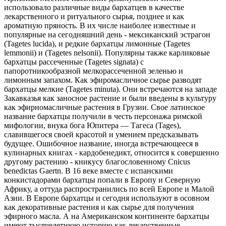
использовало различные виды бархатцев в качестве
лекарственного и ритуального сырья, позднее и как
ароматную пряность. В их числе наиболее известные и
популярные на сегодняшний день - мексиканский эстрагон
(Tagetes lucida), и редкие бархатцы лимонные (Tagetes
lemmonii) и (Tagetes nelsonii). Популярны также карликовые
бархатцы рассеченные (Tagetes signata) с
папоротникообразной мелкорассеченной зеленью и
лимонным запахом. Как эфиромасличное сырье разводят
бархатцы мелкие (Tagetes minuta). Они встречаются на западе
Закавказья как заносное растение и были введены в культуру
как эфирномасличные растения в Грузии. Свое латинское
название бархатцы получили в честь персонажа римской
мифологии, внука бога Юпитера — Тагеса (Tages),
славившегося своей красотой и умением предсказывать
будущее. Ошибочное название, иногда встречающееся в
кулинарных книгах - кардобенедикт, относится к совершенно
другому растению - кникусу благословенному Cnicus
benedictas Gaertn. В 16 веке вместе с испанскими
конкистадорами бархатцы попали в Европу и Северную
Африку, а оттуда распространились по всей Европе и Малой
Азии. В Европе бархатцы и сегодня используют в осовном
как декоративные растения и как сырье для получения
эфирного масла. А на Американском континенте бархатцы
имеют тысячелетнюю историю как лекарственные,