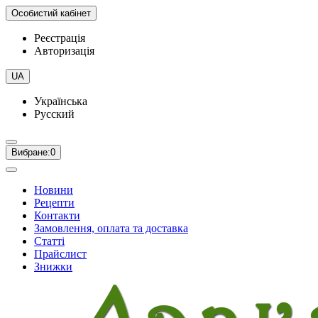
Особистий кабінет
Реєстрація
Авторизація
UA
Українська
Русский
Вибране:
0
Новини
Рецепти
Контакти
Замовлення, оплата та доставка
Статті
Прайслист
Знижки