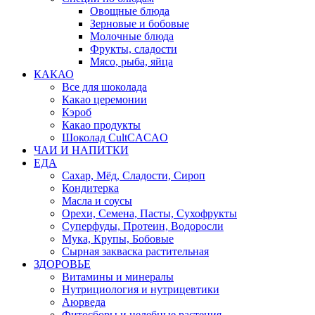
Овощные блюда
Зерновые и бобовые
Молочные блюда
Фрукты, сладости
Мясо, рыба, яйца
КАКАО
Все для шоколада
Какао церемонии
Кэроб
Какао продукты
Шоколад CultCACAO
ЧАИ И НАПИТКИ
ЕДА
Сахар, Мёд, Сладости, Сироп
Кондитерка
Масла и соусы
Орехи, Семена, Пасты, Сухофрукты
Суперфуды, Протеин, Водоросли
Мука, Крупы, Бобовые
Сырная закваска растительная
ЗДОРОВЬЕ
Витамины и минералы
Нутрициология и нутрицевтики
Аюрведа
Фитосборы и целебные растения