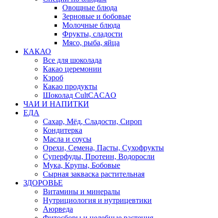
Овощные блюда
Зерновые и бобовые
Молочные блюда
Фрукты, сладости
Мясо, рыба, яйца
КАКАО
Все для шоколада
Какао церемонии
Кэроб
Какао продукты
Шоколад CultCACAO
ЧАИ И НАПИТКИ
ЕДА
Сахар, Мёд, Сладости, Сироп
Кондитерка
Масла и соусы
Орехи, Семена, Пасты, Сухофрукты
Суперфуды, Протеин, Водоросли
Мука, Крупы, Бобовые
Сырная закваска растительная
ЗДОРОВЬЕ
Витамины и минералы
Нутрициология и нутрицевтики
Аюрведа
Фитосборы и целебные растения