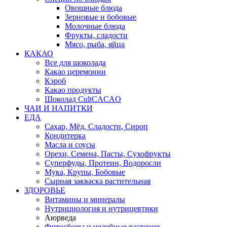
Овощные блюда
Зерновые и бобовые
Молочные блюда
Фрукты, сладости
Мясо, рыба, яйца
КАКАО
Все для шоколада
Какао церемонии
Кэроб
Какао продукты
Шоколад CultCACAO
ЧАИ И НАПИТКИ
ЕДА
Сахар, Мёд, Сладости, Сироп
Кондитерка
Масла и соусы
Орехи, Семена, Пасты, Сухофрукты
Суперфуды, Протеин, Водоросли
Мука, Крупы, Бобовые
Сырная закваска растительная
ЗДОРОВЬЕ
Витамины и минералы
Нутрициология и нутрицевтики
Аюрведа
Фитосборы и целебные растения