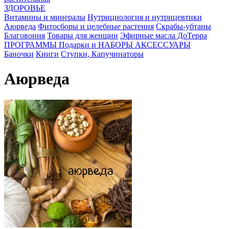
ЗДОРОВЬЕ
Витамины и минералы
Нутрициология и нутрицевтики
Аюрведа
Фитосборы и целебные растения
Скрабы-убтаны
Благовония
Товары для женщин
Эфирные масла ДоТерра
ПРОГРАММЫ
Подарки и НАБОРЫ
АКСЕССУАРЫ
Баночки
Книги
Ступки, Капучинаторы
Аюрведа