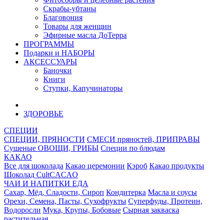
Скрабы-убтаны
Благовония
Товары для женщин
Эфирные масла ДоТерра
ПРОГРАММЫ
Подарки и НАБОРЫ
АКСЕССУАРЫ
Баночки
Книги
Ступки, Капучинаторы
ЗДОРОВЬЕ
СПЕЦИИ
СПЕЦИИ, ПРЯНОСТИ
СМЕСИ пряностей, ПРИПРАВЫ
Сушеные ОВОЩИ, ГРИБЫ
Специи по блюдам
КАКАО
Все для шоколада
Какао церемонии
Кэроб
Какао продукты
Шоколад CultCACAO
ЧАИ И НАПИТКИ
ЕДА
Сахар, Мёд, Сладости, Сироп
Кондитерка
Масла и соусы
Орехи, Семена, Пасты, Сухофрукты
Суперфуды, Протеин,
Водоросли
Мука, Крупы, Бобовые
Сырная закваска
растительная