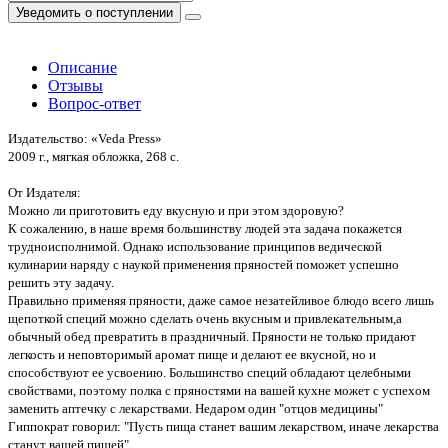
Уведомить о поступлении
Описание
Отзывы
Вопрос-ответ
Издательство: «Veda Press»
2009 г., мягкая обложка, 268 c.
От Издателя:
Можно ли приготовить еду вкусную и при этом здоровую?
К сожалению, в наше время большинству людей эта задача покажется
трудноисполнимой. Однако использование принципов ведической
кулинарии наряду с наукой применения пряностей поможет успешно
решить эту задачу.
Правильно применяя пряности, даже самое незатейливое блюдо всего лишь
щепоткой специй можно сделать очень вкусным и привлекательным,а
обычный обед превратить в праздничный. Пряности не только придают
легкость и неповторимый аромат пище и делают ее вкусной, но и
способствуют ее усвоению. Большинство специй обладают целебными
свойствами, поэтому полка с пряностями на вашей кухне может с успехом
заменить аптечку с лекарствами. Недаром один "отцов медицины"
Гиппократ говорил: "Пусть пища станет вашим лекарством, иначе лекарства
станут вашей пищей".