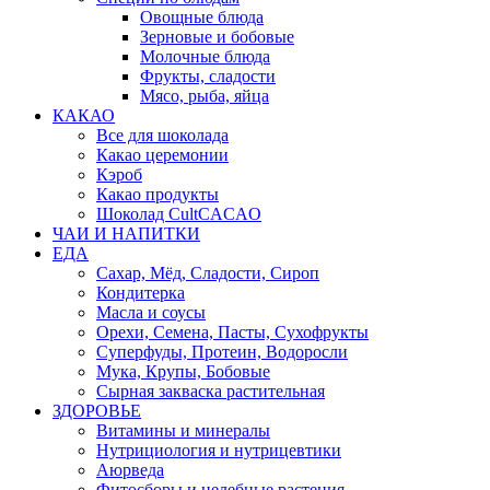
Овощные блюда
Зерновые и бобовые
Молочные блюда
Фрукты, сладости
Мясо, рыба, яйца
КАКАО
Все для шоколада
Какао церемонии
Кэроб
Какао продукты
Шоколад CultCACAO
ЧАИ И НАПИТКИ
ЕДА
Сахар, Мёд, Сладости, Сироп
Кондитерка
Масла и соусы
Орехи, Семена, Пасты, Сухофрукты
Суперфуды, Протеин, Водоросли
Мука, Крупы, Бобовые
Сырная закваска растительная
ЗДОРОВЬЕ
Витамины и минералы
Нутрициология и нутрицевтики
Аюрведа
Фитосборы и целебные растения