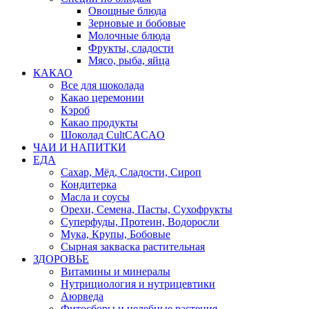
Овощные блюда
Зерновые и бобовые
Молочные блюда
Фрукты, сладости
Мясо, рыба, яйца
КАКАО
Все для шоколада
Какао церемонии
Кэроб
Какао продукты
Шоколад CultCACAO
ЧАИ И НАПИТКИ
ЕДА
Сахар, Мёд, Сладости, Сироп
Кондитерка
Масла и соусы
Орехи, Семена, Пасты, Сухофрукты
Суперфуды, Протеин, Водоросли
Мука, Крупы, Бобовые
Сырная закваска растительная
ЗДОРОВЬЕ
Витамины и минералы
Нутрициология и нутрицевтики
Аюрведа
Фитосборы и целебные растения