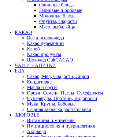
Овощные блюда
Зерновые и бобовые
Молочные блюда
Фрукты, сладости
Мясо, рыба, яйца
КАКАО
Все для шоколада
Какао церемонии
Кэроб
Какао продукты
Шоколад CultCACAO
ЧАИ И НАПИТКИ
ЕДА
Сахар, Мёд, Сладости, Сироп
Кондитерка
Масла и соусы
Орехи, Семена, Пасты, Сухофрукты
Суперфуды, Протеин, Водоросли
Мука, Крупы, Бобовые
Сырная закваска растительная
ЗДОРОВЬЕ
Витамины и минералы
Нутрициология и нутрицевтики
Аюрведа
Фитосборы и целебные растения