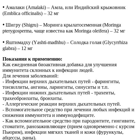
•
Амалаки (Amalaki) – Амла, или Индийский крыжовник
(Emblica officinalis) – 32 мг
•
Шигру (Shigru) – Моринга крылатосеменная (Moringa
pterygosperma, чаще известна как Moringa oleifera) – 32 мг
•
Яштимадху (Yashti-madhhu) – Солодка голая (Glycyrrhiza
glabra) – 12 мг
Показания к применению:
Как ежедневная биоактивная добавка для улучшения
иммунитета склонных к инфекции людей.
Для лечения заболеваний:
- Инфекции верхних дыхательных путей - фарингиты,
тонзиллиты, ангины, ларингиты, синуситы и т.п.
- Инфекции нижних дыхательных путей - трахеиты,
трахеобронхиты, бронхиты.
- Аллергические реакции верхних дыхательных путей.
- Вспомогательное средство при лечении любых инфекций и
снижения иммунитета и иммунодефиците.
- Как вспомогательное средство при пародонтите, гингивите,
стоматите, ранозаживляющее (прием одновременно с курсом
Пьюрим), инфекции мягких тканей и кожи (фурункулы,
абцессы, раны).