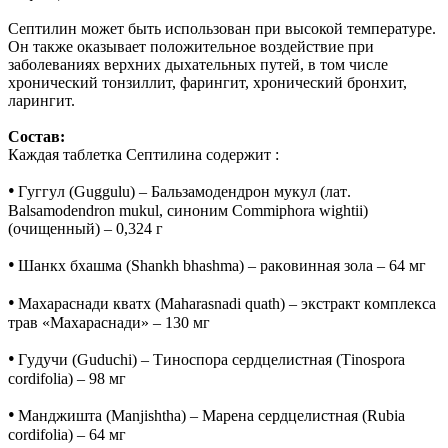
Септилин может быть использован при высокой температуре.
Он также оказывает положительное воздействие при
заболеваниях верхних дыхательных путей, в том числе
хронический тонзиллит, фарингит, хронический бронхит,
ларингит.
Cостав:
Каждая таблетка Септилина содержит :
•
Гуггул
(Guggulu) – Бальзамодендрон мукул (лат.
Balsamodendron mukul, синоним Commiphora wightii)
(очищенный) – 0,324 г
•
Шанкх бхашма (Shankh bhashma) – раковинная зола – 64 мг
•
Махараснади кватх (Maharasnadi quath) – экстракт комплекса
трав «Махараснади» – 130 мг
•
Гудучи (Guduchi) – Тиноспора сердцелистная (Tinospora
cordifolia) – 98 мг
•
Манджишта (Manjishtha) – Марена сердцелистная (Rubia
cordifolia) – 64 мг