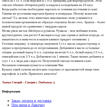
смесь из 1 ст. л. соли морской и 1 ст.л. приправы для морепродуктов. Этой
смесью обильно обтираем рыбу и кладем в холодильник на 24 часа.
Когда рыба готова необходимо нарезать ее тонкими кусочками в салат.
Такими же кусочками нарезаем брынзу и помидоры. Почему козья или
овечья? Т.к. молоко этих животных максимально легко усваивается
человеческим организмом не образую токсинов. Более того, брынза – более
живой продукт по сравнению с твердым сыром.
Мелко рвем листья Айсберга и рукколы. Руккола – моя любимая зелень
круглогодично, она растет 9 месяцев в году как сорняк и любом огороде, ее
пикантность и живучесть в нашем климате придает оптимизма :)
Готовим заправку: в сковороде нагреваем 3 ст.л. масла, кладем горчицу в
зернах и прогреваем до ее потрескивания. Добавляем в масло остальные
специи: розовый перец ½ ч.л., горчица молотая ½ ч.л., белый перец 1/3 ч.л.,
гималайская соль 1/3 ч.л. Добавляем сок 1 лимона. Также можно добавить в
соус 1 ч.л. меда для сладости. Полученной смесью поливаем салат.
Посыпаем семенами кунжута и семенами Чиа.
Кушать такой салатик желательно отдельно от крахмалистой пищи типа
картофеля и хлеба. Приятного аппетита!
Лавка Специй – Специи с Любовью ;)
Информация
Заказ, оплата и доставка
Про меня и Лавочку