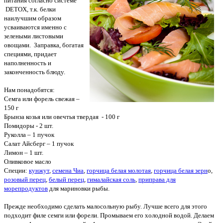
питания согласно системе
DETOX, т.к. белки
наилучшим образом
усваиваются именно с
зелеными листовыми
овощами. Заправка, богатая
специями, придает
наполненность и
законченность блюду.
Нам понадобятся:
Семга или форель свежая –
150 г
Брынза козья или овечтья твердая - 100 г
Помидоры - 2 шт.
Руколла – 1 пучок
Салат Айсберг – 1 пучок
Лимон – 1 шт.
Оливковое масло
Специи:
кунжут
,
семена Чиа
,
горчица белая молотая
,
горчица белая зерн
о,
розовый перец
,
белый перец
,
гималайская соль
,
приправа для
морепродуктов
для мариновки рыбы.
Прежде необходимо сделать малосольную рыбу. Лучше всего для этого
подходит филе семги или форели. Промываем его холодной водой. Делаем