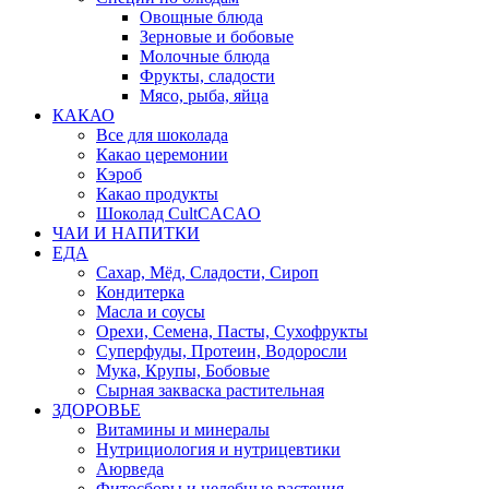
Овощные блюда
Зерновые и бобовые
Молочные блюда
Фрукты, сладости
Мясо, рыба, яйца
КАКАО
Все для шоколада
Какао церемонии
Кэроб
Какао продукты
Шоколад CultCACAO
ЧАИ И НАПИТКИ
ЕДА
Сахар, Мёд, Сладости, Сироп
Кондитерка
Масла и соусы
Орехи, Семена, Пасты, Сухофрукты
Суперфуды, Протеин, Водоросли
Мука, Крупы, Бобовые
Сырная закваска растительная
ЗДОРОВЬЕ
Витамины и минералы
Нутрициология и нутрицевтики
Аюрведа
Фитосборы и целебные растения