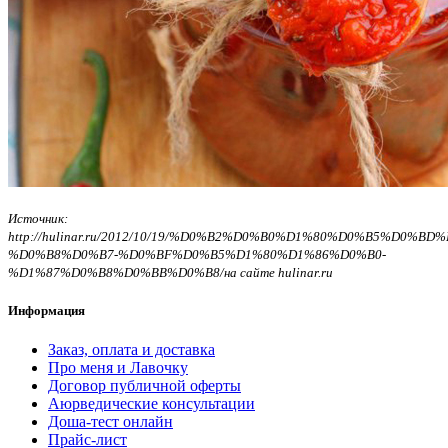
Источник:
http://hulinar.ru/2012/10/19/%D0%B2%D0%B0%D1%80%D0%B5%D0%B
%D0%B8%D0%B7-%D0%BF%D0%B5%D1%80%D1%86%D0%B0-
%D1%87%D0%B8%D0%BB%D0%B8/на сайте hulinar.ru
Информация
Заказ, оплата и доставка
Про меня и Лавочку
Договор публичной оферты
Аюрведические консультации
Доша-тест онлайн
Прайс-лист