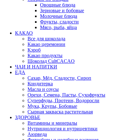
Овощные блюда
Зерновые и бобовые
Молочные блюда
Фрукты, сладости
Мясо, рыба, яйца
КАКАО
Все для шоколада
Какао церемонии
Кэроб
Какао продукты
Шоколад CultCACAO
ЧАИ И НАПИТКИ
ЕДА
Сахар, Мёд, Сладости, Сироп
Кондитерка
Масла и соусы
Орехи, Семена, Пасты, Сухофрукты
Суперфуды, Протеин, Водоросли
Мука, Крупы, Бобовые
Сырная закваска растительная
ЗДОРОВЬЕ
Витамины и минералы
Нутрициология и нутрицевтики
Аюрведа
Фитосборы и целебные растения