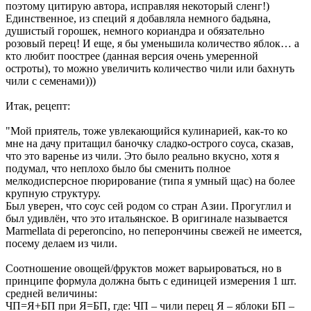
поэтому цитирую автора, исправляя некоторый сленг!)
Единственное, из специй я добавляла немного бадьяна,
душистый горошек, немного кориандра и обязательно
розовый перец! И еще, я бы уменьшила количество яблок… а
кто любит поострее (данная версия очень умеренной
остроты), то можно увеличить количество чили или бахнуть
чили с семенами)))
Итак, рецепт:
"Мой приятель, тоже увлекающийся кулинарией, как-то ко
мне на дачу притащил баночку сладко-острого соуса, сказав,
что это варенье из чили. Это было реально вкусно, хотя я
подумал, что неплохо было бы сменить полное
мелкодисперсное пюрирование (типа я умный щас) на более
крупную структуру.
Был уверен, что соус сей родом со стран Азии. Прогуглил и
был удивлён, что это итальянское. В оригинале называется
Marmellata di peperoncino, но пеперончины свежей не имеется,
посему делаем из чили.
Соотношение овощей/фруктов может варьироваться, но в
принципе формула должна быть с единицей измерения 1 шт.
средней величины:
ЧП=Я+БП при Я=БП, где: ЧП – чили перец Я – яблоки БП –