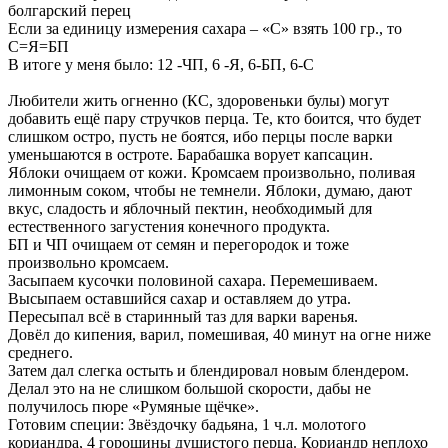
болгарский перец
Если за единицу измерения сахара – «С» взять 100 гр., то
С=Я=БП
В итоге у меня было: 12 -ЧП, 6 -Я, 6-БП, 6-С
Любители жить огненно (КС, здоровеньки булы) могут
добавить ещё пару стручков перца. Те, кто боится, что будет
слишком остро, пусть не боятся, ибо перцы после варки
уменьшаются в остроте. Барабашка ворует капсацин.
Яблоки очищаем от кожи. Кромсаем произвольно, поливая
лимонным соком, чтобы не темнели. Яблоки, думаю, дают
вкус, сладость и яблочный пектин, необходимый для
естественного загустения конечного продукта.
БП и ЧП очищаем от семян и перегородок и тоже
произвольно кромсаем.
Засыпаем кусочки половиной сахара. Перемешиваем.
Высыпаем оставшийся сахар и оставляем до утра.
Пересыпал всё в старинный таз для варки варенья.
Довёл до кипения, варил, помешивая, 40 минут на огне ниже
среднего.
Затем дал слегка остыть и блендировал новым блендером.
Делал это на не слишком большой скорости, дабы не
получилось пюре «Румяные щёчке».
Готовим специи: Звёздочку бадьяна, 1 ч.л. молотого
кориандра, 4 горошины душистого перца. Кориандр неплохо