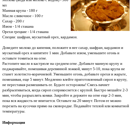
мл
Манная крупа - 180 г
Масло сливочное - 100 г
Сахар - 200 г
Изюм - 1/4 стакана
Орехи грецкие - 1/4 стакана
Специи: шафран, мускатный орех, кардамон.
Доведите молоко до кипения, положите в нее сахар, шафран, кардамон и
мускатный орех и кипятите 1 мин. Добавьте изюм, уменьшите огонь и
оставьте томиться на огне.
Растопите масло в кастрюле на среднем огне. Добавьте манную крупу и
поджаривайте, помешивая деревянной ложкой, минут 5-10, пока крупа не
станет золотисто-коричневой. Уменьшите огонь, добавьте орехи и жарьте,
помешивая, еще 5 минут. Медленно влейте приготовленный сироп в крупу,
не переставая размешивать ее. Будьте осторожны! Смесь начнет
разбрызгиваться, когда сироп соприкоснется с крупой. Быстро мешайте 2-3
мин, чтобы разрыхлить комки. Закройте и держите на огне еще 2-3 мин,
пока вся жидкость не впитается. Оставьте на 20 минут. Потом ее можно
порезать на кусочки прямо на сковородке. Подавайте теплой или комнатной
температуры.
Информация