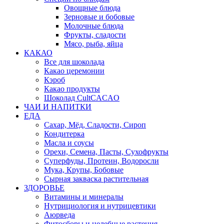
Овощные блюда
Зерновые и бобовые
Молочные блюда
Фрукты, сладости
Мясо, рыба, яйца
КАКАО
Все для шоколада
Какао церемонии
Кэроб
Какао продукты
Шоколад CultCACAO
ЧАИ И НАПИТКИ
ЕДА
Сахар, Мёд, Сладости, Сироп
Кондитерка
Масла и соусы
Орехи, Семена, Пасты, Сухофрукты
Суперфуды, Протеин, Водоросли
Мука, Крупы, Бобовые
Сырная закваска растительная
ЗДОРОВЬЕ
Витамины и минералы
Нутрициология и нутрицевтики
Аюрведа
Фитосборы и целебные растения