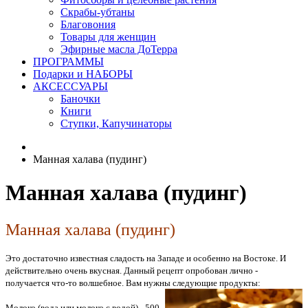
Скрабы-убтаны
Благовония
Товары для женщин
Эфирные масла ДоТерра
ПРОГРАММЫ
Подарки и НАБОРЫ
АКСЕССУАРЫ
Баночки
Книги
Ступки, Капучинаторы
Манная халава (пудинг)
Манная халава (пудинг)
Манная халава (пудинг)
Это достаточно известная сладость на Западе и особенно на Востоке. И
действительно очень вкусная. Данный рецепт опробован лично -
получается что-то волшебное. Вам нужны следующие продукты:
Молоко (вода или молоко с водой) - 500