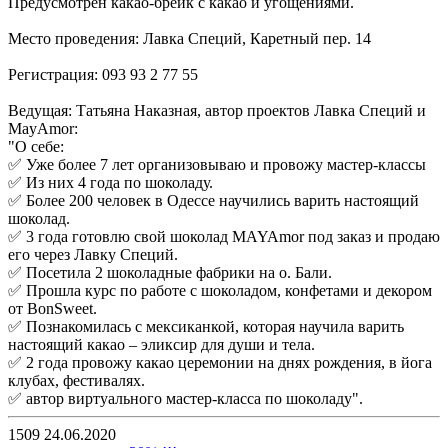
Предусмотрен какао-брейк с какао и угощениями.
Место проведения: Лавка Специй, Каретный пер. 14
Регистрация: 093 93 2 77 55
Ведущая: Татьяна Наказная, автор проектов Лавка Специй и
MayAmor:
"О себе:
✅ Уже более 7 лет организовываю и провожу мастер-классы
✅ Из них 4 года по шоколаду.
✅ Более 200 человек в Одессе научились варить настоящий
шоколад.
✅ 3 года готовлю свой шоколад MAYAmor под заказ и продаю
его через Лавку Специй.
✅ Посетила 2 шоколадные фабрики на о. Бали.
✅ Прошла курс по работе с шоколадом, конфетами и декором
от BonSweet.
✅ Познакомилась с мексиканкой, которая научила варить
настоящий какао – эликсир для души и тела.
✅ 2 года провожу какао церемонии на днях рождения, в йога
клубах, фестивалях.
✅ автор виртуального мастер-класса по шоколаду".
1509
24.06.2020