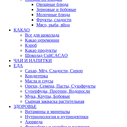
Овощные блюда
Зерновые и бобовые
Молочные блюда
Фрукты, сладости
Мясо, рыба, яйца
КАКАО
Все для шоколада
Какао церемонии
Кэроб
Какао продукты
Шоколад CultCACAO
ЧАИ И НАПИТКИ
ЕДА
Сахар, Мёд, Сладости, Сироп
Кондитерка
Масла и соусы
Орехи, Семена, Пасты, Сухофрукты
Суперфуды, Протеин, Водоросли
Мука, Крупы, Бобовые
Сырная закваска растительная
ЗДОРОВЬЕ
Витамины и минералы
Нутрициология и нутрицевтики
Аюрведа
Фитосборы и целебные растения