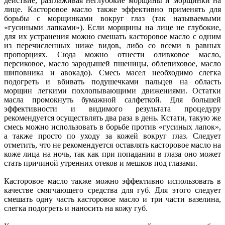
действие, разглаживая неглубокие морщины и морщинки на
лице. Касторовое масло также эффективно применять для
борьбы с морщинками вокруг глаз (так называемыми
«гусиными лапками»). Если морщины на лице не глубокие,
для их устранения можно смешать касторовое масло с одним
из перечисленных ниже видов, либо со всеми в равных
пропорциях. Сюда можно отнести оливковое масло,
персиковое, масло зародышей пшеницы, облепиховое, масло
шиповника и авокадо). Смесь масел необходимо слегка
подогреть и вбивать подушечками пальцев на область
морщин легкими похлопывающими движениями. Остатки
масла промокнуть бумажной салфеткой. Для большей
эффективности и видимого результата процедуру
рекомендуется осуществлять два раза в день. Кстати, такую же
смесь можно использовать в борьбе против «гусиных лапок»,
а также просто по уходу за кожей вокруг глаз. Следует
отметить, что не рекомендуется оставлять касторовое масло на
коже лица на ночь, так как при попадании в глаза оно может
стать причиной утренних отеков и мешков под глазами.
Касторовое масло также можно эффективно использовать в
качестве смягчающего средства для губ. Для этого следует
смешать одну часть касторовое масло и три части вазелина,
слегка подогреть и наносить на кожу губ.