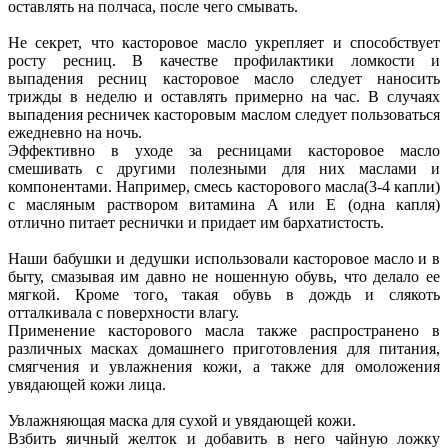
оставлять на полчаса, после чего смывать.
Не секрет, что касторовое масло укрепляет и способствует
росту ресниц. В качестве профилактики ломкости и
выпадения ресниц касторовое масло следует наносить
трижды в неделю и оставлять примерно на час. В случаях
выпадения ресничек касторовым маслом следует пользоваться
ежедневно на ночь.
Эффективно в уходе за ресницами касторовое масло
смешивать с другими полезными для них маслами и
компонентами. Например, смесь касторового масла(3-4 капли)
с масляным раствором витамина A или E (одна капля)
отлично питает реснички и придает им бархатистость.
Наши бабушки и дедушки использовали касторовое масло и в
быту, смазывая им давно не ношенную обувь, что делало ее
мягкой. Кроме того, такая обувь в дождь и слякоть
отталкивала с поверхности влагу.
Применение касторового масла также распространено в
различных масках домашнего приготовления для питания,
смягчения и увлажнения кожи, а также для омоложения
увядающей кожи лица.
Увлажняющая маска для сухой и увядающей кожи.
Взбить яичный желток и добавить в него чайную ложку