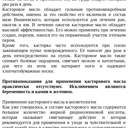
два раза в день.
Касторовое масло обладает сильным противомикробным
действием, именно за это свойство его включили в состав
мази Вишневского, которая используется для лечения ран,
ожогов и язв. В лечении ожогов касторовое масло обладает
высокой эффективностью. Его можно применять при лечении
ссадин, порезов, нанося его на пораженный участок птичьим
пером.
Кроме того, касторка часто используются при плохо
заживающем пупке новорожденного. Ее наносят два раза в
день непосредственно на пупок. Касторовое масло также
снимает болевые ощущения, смягчает мозоли и натоптыши,
для чего на ночь им натирают ноги и надевают
хлопчатобумажные носки.
Противопоказания для применения касторового масла
практически отсутствуют. Исключением являются
беременность и камни в желчном.
Применение касторового масла в косметологии
Как уже говорилось, в составе касторового масла содержится
большое количество жирной рицинолеиновой кислоты,
которая оказывает смягчающее действие и которая
рекомендуется для применения в уходе за чувствительной и
сухой кожей лица в качестве питательного и успокаивающего