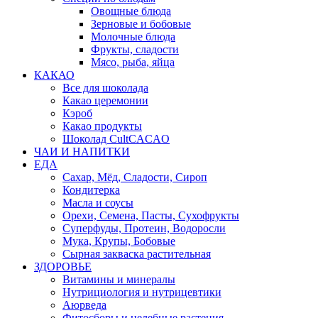
Овощные блюда
Зерновые и бобовые
Молочные блюда
Фрукты, сладости
Мясо, рыба, яйца
КАКАО
Все для шоколада
Какао церемонии
Кэроб
Какао продукты
Шоколад CultCACAO
ЧАИ И НАПИТКИ
ЕДА
Сахар, Мёд, Сладости, Сироп
Кондитерка
Масла и соусы
Орехи, Семена, Пасты, Сухофрукты
Суперфуды, Протеин, Водоросли
Мука, Крупы, Бобовые
Сырная закваска растительная
ЗДОРОВЬЕ
Витамины и минералы
Нутрициология и нутрицевтики
Аюрведа
Фитосборы и целебные растения