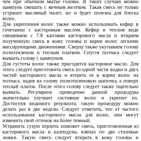
чем при обычном мытье головы. В таких случаях можно
шампунь смешать с яичным желтком. Такая смесь не только
устранит масляный налет, но и будет полезна для блеска
волос.
Для укрепления волос также можно использовать кефир в
сочетании с касторовым маслом. Кефир в теплом виде
смешиваем с 7-8 каплями касторового масла и втираем
полученную смесь в кожу головы и корни волос легкими
массирующими движениями. Сверху также укутываем голову
полиэтиленом и теплым платком. Спустя полчаса следует
вымыть голову с шампунем.
Для густоты волос также пригодится касторовое масло. Для
этого следует приготовить смесь из одной части водки и двух
частей касторового масла и втереть ее в корни волос на
полчаса, надев на голову полиэтиленовую шапочку, а поверх
теплый платок. После этого голову следует также тщательно
вымыть. Регулярное проведение данной процедуры
значительно улучшит состояние волос и укрепит их.
Достигнув видимого результата, такую процедуру можно
делать раз в две недели. Следует отметить, что от частого
использования касторового масла для волос, они могут
изменить свой оттенок на более темный.
Устранить сухую перхоть поможет смесь, приготовленная из
касторового масла и календулы, взятых по две столовые
ложки. Такую смесь следует втирать в кожу головы и