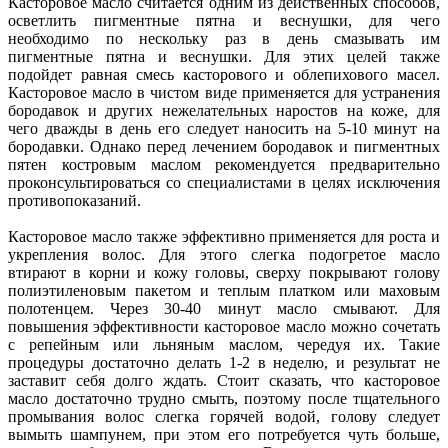
Касторовое масло считается одним из действенных способов,
осветлить пигментные пятна и веснушки, для чего
необходимо по нескольку раз в день смазывать им
пигментные пятна и веснушки. Для этих целей также
подойдет равная смесь касторового и облепихового масел.
Касторовое масло в чистом виде применяется для устранения
бородавок и других нежелательных наростов на коже, для
чего дважды в день его следует наносить на 5-10 минут на
бородавки. Однако перед лечением бородавок и пигментных
пятен костровым маслом рекомендуется предварительно
проконсультироваться со специалистами в целях исключения
противопоказаний.
Касторовое масло также эффективно применяется для роста и
укрепления волос. Для этого слегка подогретое масло
втирают в корни и кожу головы, сверху покрывают голову
полиэтиленовым пакетом и теплым платком или маховым
полотенцем. Через 30-40 минут масло смывают. Для
повышения эффективности касторовое масло можно сочетать
с репейным или льняным маслом, чередуя их. Такие
процедуры достаточно делать 1-2 в неделю, и результат не
заставит себя долго ждать. Стоит сказать, что касторовое
масло достаточно трудно смыть, поэтому после тщательного
промывания волос слегка горячей водой, голову следует
вымыть шампунем, при этом его потребуется чуть больше,