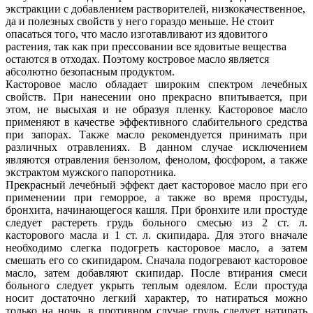
экстракции с добавлением растворителей, низкокачественное,
да и полезных свойств у него гораздо меньше. Не стоит
опасаться того, что масло изготавливают из ядовитого
растения, так как при прессовании все ядовитые вещества
остаются в отходах. Поэтому костровое масло является
абсолютно безопасным продуктом.
Касторовое масло обладает широким спектром лечебных
свойств. При нанесении оно прекрасно впитывается, при
этом, не высыхая и не образуя пленку. Касторовое масло
применяют в качестве эффективного слабительного средства
при запорах. Также масло рекомендуется принимать при
различных отравлениях. В данном случае исключением
являются отравления бензолом, фенолом, фосфором, а также
экстрактом мужского папоротника.
Прекрасный лечебный эффект дает касторовое масло при его
применении при геморрое, а также во время простуды,
бронхита, начинающегося кашля. При бронхите или простуде
следует растереть грудь больного смесью из 2 ст. л.
касторового масла и 1 ст. л. скипидара. Для этого вначале
необходимо слегка подогреть касторовое масло, а затем
смешать его со скипидаром. Сначала подогревают касторовое
масло, затем добавляют скипидар. После втирания смеси
больного следует укрыть теплым одеялом. Если простуда
носит достаточно легкий характер, то натираться можно
только на ночь, в противном случае грудь следует натирать