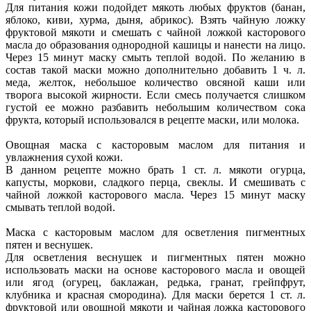
Для питания кожи подойдет мякоть любых фруктов (банан,
яблоко, киви, хурма, дыня, абрикос). Взять чайную ложку
фруктовой мякоти и смешать с чайной ложкой касторового
масла до образования однородной кашицы и нанести на лицо.
Через 15 минут маску смыть теплой водой. По желанию в
состав такой маски можно дополнительно добавить 1 ч. л.
меда, желток, небольшое количество овсяной каши или
творога высокой жирности. Если смесь получается слишком
густой ее можно разбавить небольшим количеством сока
фрукта, который использовался в рецепте маски, или молока.
Овощная маска с касторовым маслом для питания и
увлажнения сухой кожи.
В данном рецепте можно брать 1 ст. л. мякоти огурца,
капусты, моркови, сладкого перца, свеклы. И смешивать с
чайной ложкой касторового масла. Через 15 минут маску
смывать теплой водой.
Маска с касторовым маслом для осветления пигментных
пятен и веснушек.
Для осветления веснушек и пигментных пятен можно
использовать маски на основе касторового масла и овощей
или ягод (огурец, баклажан, редька, гранат, грейпфрут,
клубника и красная смородина). Для маски берется 1 ст. л.
фруктовой или овощной мякоти и чайная ложка касторового