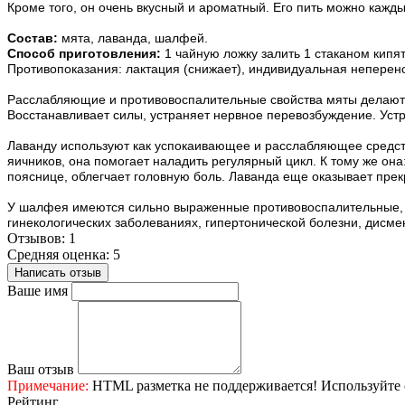
Кроме того, он очень вкусный и ароматный. Его пить можно каждый
Состав:
 мята, лаванда, шалфей.
Способ приготовления:
 1 чайную ложку залить 1 стаканом кипят
Противопоказания: лактация (снижает), индивидуальная неперен
Расслабляющие и противовоспалительные свойства мяты делают ее
Восстанавливает силы, устраняет нервное перевозбуждение. Ус
Лаванду используют как успокаивающее и расслабляющее средств
яичников, она помогает наладить регулярный цикл. К тому же он
пояснице, облегчает головную боль. Лаванда еще оказывает прек
У шалфея имеются сильно выраженные противовоспалительные, 
гинекологических заболеваниях, гипертонической болезни, дисме
Отзывов: 1
Средняя оценка: 5
Написать отзыв
Ваше имя
Ваш отзыв
Примечание:
HTML разметка не поддерживается! Используйте 
Рейтинг