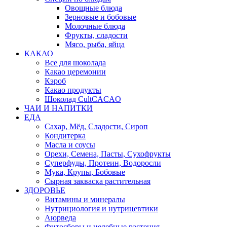
Овощные блюда
Зерновые и бобовые
Молочные блюда
Фрукты, сладости
Мясо, рыба, яйца
КАКАО
Все для шоколада
Какао церемонии
Кэроб
Какао продукты
Шоколад CultCACAO
ЧАИ И НАПИТКИ
ЕДА
Сахар, Мёд, Сладости, Сироп
Кондитерка
Масла и соусы
Орехи, Семена, Пасты, Сухофрукты
Суперфуды, Протеин, Водоросли
Мука, Крупы, Бобовые
Сырная закваска растительная
ЗДОРОВЬЕ
Витамины и минералы
Нутрициология и нутрицевтики
Аюрведа
Фитосборы и целебные растения