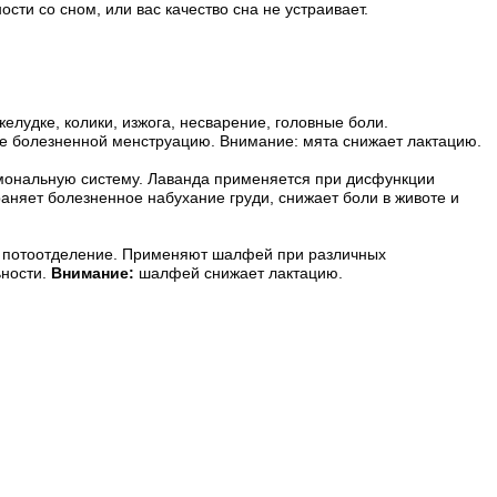
сти со сном, или вас качество сна не устраивает.
лудке, колики, изжога, несварение, головные боли. 
ее болезненной менструацию. Внимание: мята снижает лактацию.
мональную систему. Лаванда применяется при дисфункции 
няет болезненное набухание груди, снижает боли в животе и 
потоотделение. Применяют шалфей при различных 
ности. 
Внимание:
 шалфей снижает лактацию.