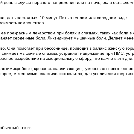
 день в случае нервного напряжения или на ночь, если есть сложно
ка, дать настояться 10 минут. Пить в теплом или холодном виде.
осимость компонентов.
 прекрасным лекарством при болях и спазмах, таких как боли в же
траняет сердечные боли. Ликвидирует мышечные боли. Делает мен
о. Она помогает при бессоннице, приводит в баланс женскую гор
а: снимает мышечные спазмы, устраняет напряжение при ПМС, устра
расное воздействие на эмоциональную сферу, что важно в эти дни.
антимикробные, кровоостанавливающие,  уменьшает повышенное 
норее, метеоризме, спастических колитах, для увеличения фертиль
обычный текст.